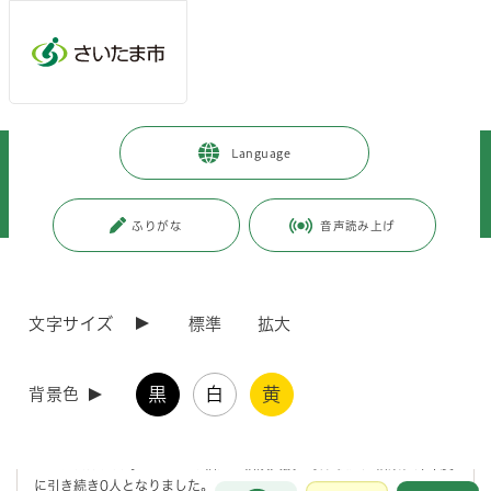
メインメニューへ移動
フッターへ移動します
メインメニューをスキップして本文へ移動
トップページ
>
市政情報
>
広報・報道
>
記者への情報提供
>
Language
記者への提供資料
>
令和5年度
>
令和5年4月
>
(令和5年4月27日発表）令和5年4月1日現在の保育所等利用待機児童数につ
いて
ふりがな
音声読み上げ
ページの本文です。
更新日付：2025年4月1日 / ページ番号：C096596
(令和5年4月27日発表）令和5年4月1日現在の保育
文字サイズ
標準
拡大
所等利用待機児童数について
黒
白
黄
背景色
厚生労働省の「保育所等利用待機児童数調査要領」に基づく、 本市の
令和5年4月1日現在の保育所等利用待機児童数は、 認可保育所や認定
こども園、小規模保育事業などの多様な施設の整備・拡充を進め、保育
コンシェルジュ等によるきめ細かな相談支援に取り組んだ結果、昨年度
に引き続き0人となりました。
お問合せ
メインメニューです。