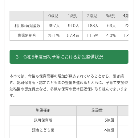
0歳児
1歳児
2歳児
3歳児
4歳児
利用保留児童数
397人
910人
183人
63人
22人
歳児別割合
25.1％
57.4％
11.5％
4.0％
1.4％
3 令和5年度当初予算における新設整備状況
本市では、今後も保育需要の増加が見込まれていることから、引き続
き、認可保育所・認定こども園の整備を進めるとともに、子育て支援型
幼稚園の認定促進など、多様な保育の受け皿確保に取り組んでまいりま
す。
施設種別
施設数
認可保育所
5施設
認定こども園
4施設