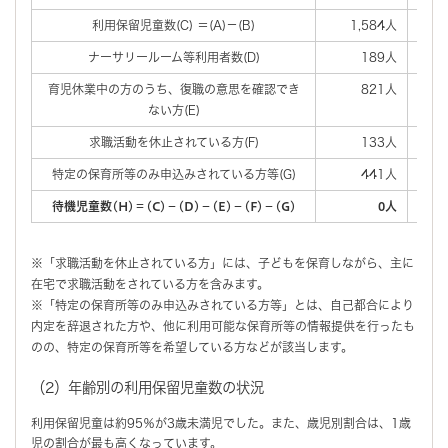
利用保留児童数(C) ＝(A)－(B)
1,584人
ナーサリールーム等利用者数(D)
189人
育児休業中の方のうち、復職の意思を確認でき
821人
ない方(E)
求職活動を休止されている方(F)
133人
特定の保育所等のみ申込みされている方等(G)
441人
待機児童数(H)＝(C)－(D)－(E)－(F)－(G)
0人
※「求職活動を休止されている方」には、子どもを保育しながら、主に
在宅で求職活動をされている方を含みます。
※「特定の保育所等のみ申込みされている方等」とは、自己都合により
内定を辞退された方や、他に利用可能な保育所等の情報提供を行ったも
のの、特定の保育所等を希望している方などが該当します。
（2）年齢別の利用保留児童数の状況
利用保留児童は約95％が3歳未満児でした。また、歳児別割合は、1歳
児の割合が最も高くなっています。