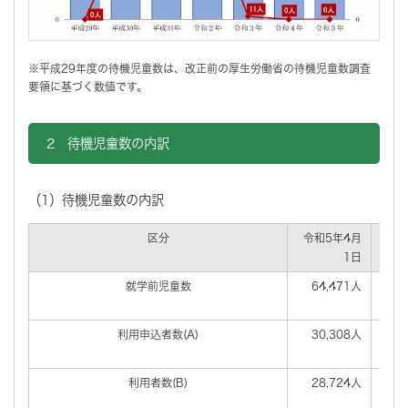
※平成29年度の待機児童数は、改正前の厚生労働省の待機児童数調査
要領に基づく数値です。
2 待機児童数の内訳
（1）待機児童数の内訳
区分
令和5年4月
令和
1日
就学前児童数
64,471人
6
利用申込者数(A)
30,308人
2
利用者数(B)
28,724人
2