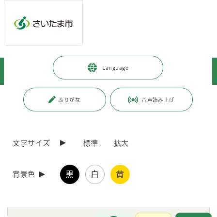
ページの本文です。
メインメニューへ移動
フッターへ移動します
メインメニューをスキップして本文へ移動
トップページ
>
市政情報
>
広報・報道
>
記者への情報提供
>
Language
記者への提供資料
>
令和4年9月
ページ番号：J006385
ふりがな
音声読み上げ
令和4年9月
文字サイズ
標準
拡大
現在、登録されている情報はありません。
黒
白
黄
背景色
「令和4年度」の他の分類
お問合せ
メインメニューです。