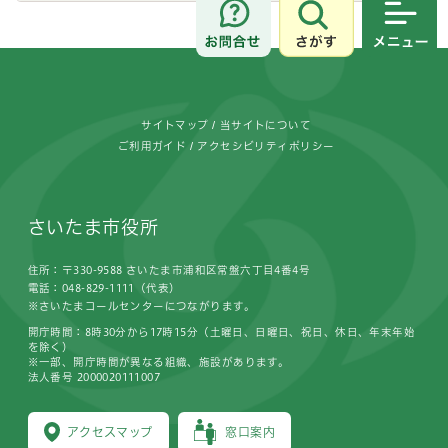
さがす
メニュ
フッターです。
サイトマップ
当サイトについて
ご利用ガイド
アクセシビリティポリシー
さいたま市役所
住所：〒330-9588 さいたま市浦和区常盤六丁目4番4号
電話：048-829-1111（代表）
※さいたまコールセンターにつながります。
開庁時間：8時30分から17時15分（土曜日、日曜日、祝日、休日、年末年始
を除く）
※一部、開庁時間が異なる組織、施設があります。
法人番号 2000020111007
アクセスマップ
窓口案内