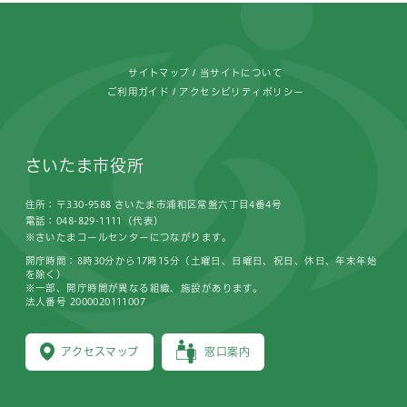
フッターです。
サイトマップ
当サイトについて
ご利用ガイド
アクセシビリティポリシー
さいたま市役所
住所：〒330-9588 さいたま市浦和区常盤六丁目4番4号
電話：048-829-1111（代表）
※さいたまコールセンターにつながります。
開庁時間：8時30分から17時15分（土曜日、日曜日、祝日、休日、年末年始
を除く）
※一部、開庁時間が異なる組織、施設があります。
法人番号 2000020111007
アクセスマップ
窓口案内