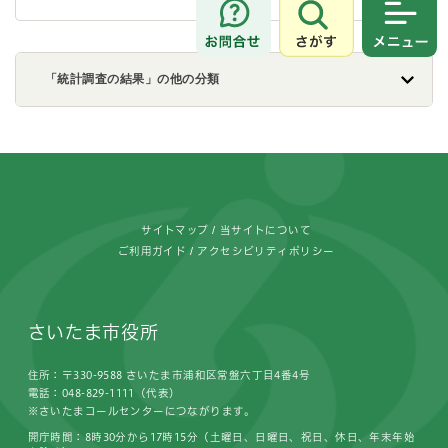
さがす
メニュ
「統計調査の結果」の他の分類
フッターです。
サイトマップ
当サイトについて
ご利用ガイド
アクセシビリティポリシー
さいたま市役所
住所：〒330-9588 さいたま市浦和区常盤六丁目4番4号
電話：048-829-1111（代表）
※さいたまコールセンターにつながります。
開庁時間：8時30分から17時15分（土曜日、日曜日、祝日、休日、年末年始