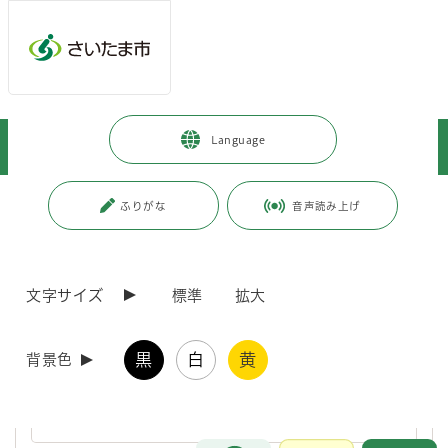
ページの本文です。
メインメニューへ移動
フッターへ移動します
メインメニューをスキップして本文へ移動
トップページ
>
市政情報
>
人口・統計
>
統計調査の結果
>
Language
学校基本調査
ページ番号：J005106
ふりがな
音声読み上げ
学校基本調査
文字サイズ
標準
拡大
学校基本調査は、学校に関する基本的事項を把握するための統計調査で
す。学校数、教員数、生徒数などがわかります。
黒
白
黄
背景色
学校基本調査の調査結果一覧
学校基本調査の調査結果一覧です。
お問合せ
メインメニューです。