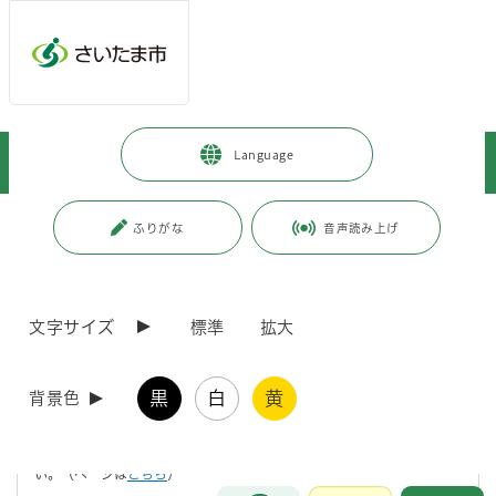
メインメニューへ移動
フッターへ移動します
メインメニューをスキップして本文へ移動
トップページ
>
市政情報
>
人口・統計
>
人口
>
人口・世帯数
>
Language
さいたま市の人口・世帯（令和4年）
ページの本文です。
更新日付：2024年8月6日 / ページ番号：C085538
ふりがな
音声読み上げ
さいたま市の人口・世帯（令和4年）
文字サイズ
標準
拡大
〇最新の人口を知りたい場合は、下のエクセルデータを参照するか、月
別・行政区別の人口及び世帯数を簡単に調べることができるツールを参
照してください。（ツールは
こちら
）
黒
白
黄
背景色
○自然動態（出生・死亡に伴う人口の増減）、社会動態（転入・転出に
伴う人口の増減） については、人口異動のページを参照してくださ
い。（ページは
こちら
）
お問合せ
メインメニューです。