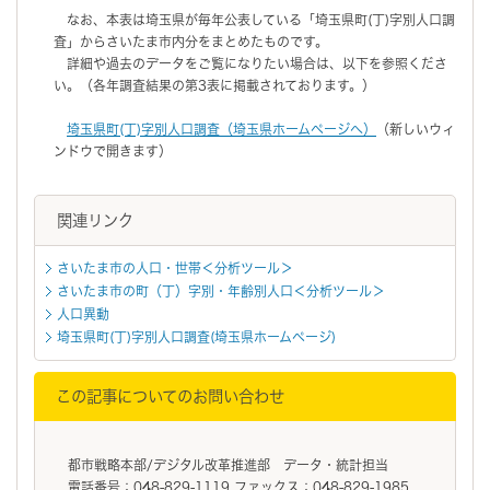
なお、本表は埼玉県が毎年公表している「埼玉県町(丁)字別人口調
査」からさいたま市内分をまとめたものです。
詳細や過去のデータをご覧になりたい場合は、以下を参照くださ
い。（各年調査結果の第3表に掲載されております。）
埼玉県町(丁)字別人口調査（埼玉県ホームページへ）
（新しいウィ
ンドウで開きます）
関連リンク
さいたま市の人口・世帯＜分析ツール＞
さいたま市の町（丁）字別・年齢別人口＜分析ツール＞
人口異動
埼玉県町(丁)字別人口調査(埼玉県ホームページ)
この記事についてのお問い合わせ
都市戦略本部/デジタル改革推進部 データ・統計担当
電話番号：048-829-1119 ファックス：048-829-1985