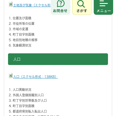
土地及び気象（エクセル形式：123KB）
さがす
メニュ
位置及び面積
市役所等の位置
市域の変遷
町丁目字別面積
地目別地積の推移
気象観測状況
人口
人口（エクセル形式：138KB）
人口異動状況
外国人登録国籍別人口
町丁字別世帯数及び人口
町丁目字別面積
都道府県別転入転出人口