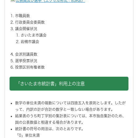
公務員及び選挙（エクセル形式：83KB）
市職員数
行政委員会委員数
議会開催状況
さいたま市議会
岩槻市議会
会派別議員数
選挙投票状況
投票区別有権者数
「さいたま市統計書」利用上の注意
数字の単位未満の端数については四捨五入を原則とします。したが
って、内訳の計が合計の数字と一致しない場合があります。
結果表のうち町丁字別の集計表については、本市独自集計のため、
国の公表数値と相違する場合があります。
統計書の符号の用法は、次のとおりです。
「0」単位未満