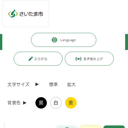
メインメニューへ移動
フッターへ移動します
メインメニューをスキップして本文へ移動
トップページ
>
市政情報
>
人口・統計
>
統計書
>
Language
さいたま市統計書
>
さいたま市統計書（平成19年版）
ページの本文です。
更新日付：2019年3月31日 / ページ番号：C006365
ふりがな
音声読み上げ
さいたま市統計書（平成19年版）
文字サイズ
標準
拡大
さいたま市統計書は、本市の自然、人口、経済、社会、教育などの各
分野における統計資料を総合的に収録し、市勢の現状と推移を明らかに
しようとするものです。
黒
白
黄
背景色
土地及び気象
お問合せ
メインメニューです。