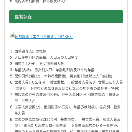
県内各市別面積、世帯数及び人口
国勢調査
国勢調査（エクセル形式：484KB）
国勢調査人口の推移
人口集中地区の面積、人口及び人口密度
国籍(11区分)、男女別外国人数
年齢(各歳)、男女別人口、年齢別割合及び平均年齢
配偶関係(4区分)、年齢(5歳階級)、男女別15歳以上人口(総数)
世帯人員(10区分)別一般世帯数、一般世帯人員及び1世帯当たり人員
(間借り・下宿などの単身者及び会社などの独身寮の単身者－特掲)
施設等の世帯の種類(6区分)、世帯人員(4区分)別施設等の世帯数及
び 世帯人員
世帯人員(2区分)、配偶関係(4区分)、年齢(5歳階級)、男女別一般世
帯人員
世帯の家族類型(22区分)別一般世帯数、一般世帯人員、親族人員及
び1世帯当たり親族人員(6歳未満・18歳未満親族のいる一般世帯、
親族のみから成る一般世帯及び3世代世帯並びに母子世帯及び父子世