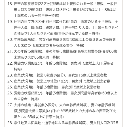
世帯の家族類型(22区分)別65歳以上親族のいる一般世帯数、一般世
帯人員及び65歳以上親族人員(3世代世帯並びに75歳以上・85歳以
上親族のいる一般世帯－特掲)
住宅の建て方(8区分)別住宅に住む65歳以上親族のいる主世帯数、主
世帯人員、65歳以上親族人員、1世帯当たり人員、1世帯当たり延べ
面積及び1人当たり延べ面積(世帯が住んでいる階－特掲)
年齢(5歳階級)、男女別高齢単身者数(60歳以上の単身者及び高齢者1
人と未婚の18歳未満の者から成る世帯－特掲)
夫の年齢(5歳階級)、妻の年齢(5歳階級)別高齢夫婦世帯数(妻が60歳
未満及び夫が65歳未満－特掲)
労働力状態(8区分)、年齢(5歳階級)、男女別15歳以上人口(雇用者－
特掲)
産業(大分類)、就業の状態(4区分)、男女別15歳以上就業者数
産業(大分類)、従業上の地位(7区分)、男女別15歳以上就業者数
産業(大分類)、年齢(5歳階級)、男女別15歳以上就業者数
労働力状態(3区分)、年齢(5歳階級)、男女別高齢単身者数(60歳以上
の単身者－特掲)
夫婦の就業・非就業(4区分)、夫の年齢(5歳階級)、妻の年齢(5歳階
級)別高齢夫婦世帯数(いずれかが65歳以上の夫婦のみの世帯及び夫
婦ともに65歳以上の世帯－特掲)
常住地又は従業地・通学地による年齢(5歳階級)、男女別人口及び15