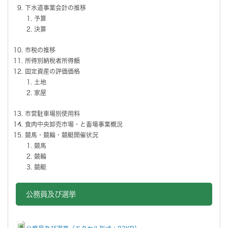
下水道事業会計の推移
予算
決算
市税の推移
所得別納税者所得額
固定資産の評価価格
土地
家屋
市営駐車場別使用料
食肉中央卸売市場・と畜場事業概況
競馬・競輪・競艇開催状況
競馬
競輪
競艇
公務員及び選挙