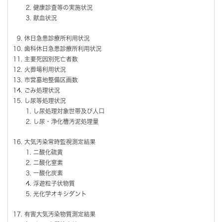
健康診査等の実施状況
献血状況
休日急患診療所利用状況
歯科休日急患診療所利用状況
主要死因別死亡者数
火葬場利用状況
市営墓地整備区画数
ごみ処理状況
し尿等処理状況
し尿処理対象世帯及び人口
し尿・浄化槽汚泥処理量
大気汚染常時監視測定結果
二酸化硫黄
二酸化窒素
一酸化炭素
浮遊粒子状物質
光化学オキシダント
有害大気汚染物質測定結果