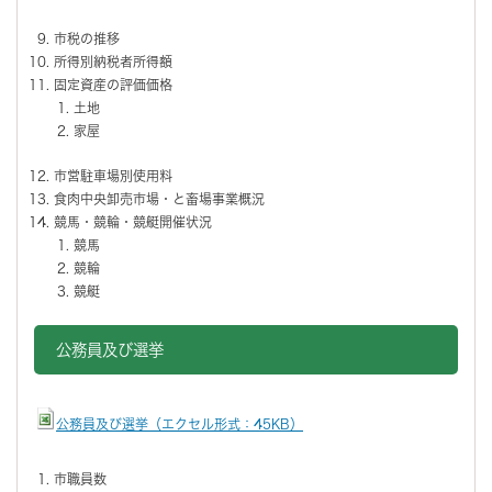
市税の推移
所得別納税者所得額
固定資産の評価価格
土地
家屋
市営駐車場別使用料
食肉中央卸売市場・と畜場事業概況
競馬・競輪・競艇開催状況
競馬
競輪
競艇
公務員及び選挙
公務員及び選挙（エクセル形式：45KB）
市職員数