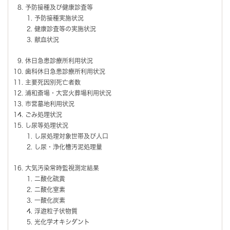
予防接種及び健康診査等
予防接種実施状況
健康診査等の実施状況
献血状況
休日急患診療所利用状況
歯科休日急患診療所利用状況
主要死因別死亡者数
浦和斎場・大宮火葬場利用状況
市営墓地利用状況
ごみ処理状況
し尿等処理状況
し尿処理対象世帯及び人口
し尿・浄化槽汚泥処理量
大気汚染常時監視測定結果
二酸化硫黄
二酸化窒素
一酸化炭素
浮遊粒子状物質
光化学オキシダント