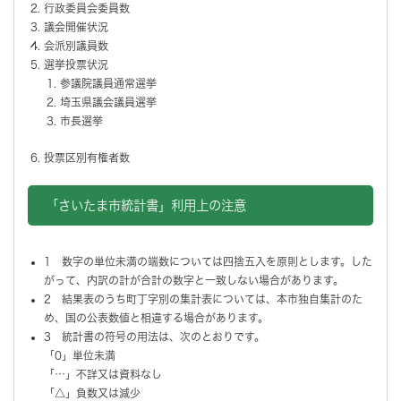
行政委員会委員数
議会開催状況
会派別議員数
選挙投票状況
参議院議員通常選挙
埼玉県議会議員選挙
市長選挙
投票区別有権者数
「さいたま市統計書」利用上の注意
1 数字の単位未満の端数については四捨五入を原則とします。した
がって、内訳の計が合計の数字と一致しない場合があります。
2 結果表のうち町丁字別の集計表については、本市独自集計のた
め、国の公表数値と相違する場合があります。
3 統計書の符号の用法は、次のとおりです。
「0」単位未満
「…」不詳又は資料なし
「△」負数又は減少