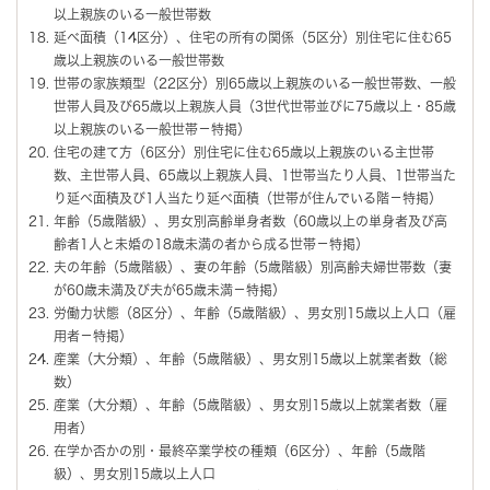
以上親族のいる一般世帯数
延べ面積（14区分）、住宅の所有の関係（5区分）別住宅に住む65
歳以上親族のいる一般世帯数
世帯の家族類型（22区分）別65歳以上親族のいる一般世帯数、一般
世帯人員及び65歳以上親族人員（3世代世帯並びに75歳以上・85歳
以上親族のいる一般世帯－特掲）
住宅の建て方（6区分）別住宅に住む65歳以上親族のいる主世帯
数、主世帯人員、65歳以上親族人員、1世帯当たり人員、1世帯当た
り延べ面積及び1人当たり延べ面積（世帯が住んでいる階－特掲）
年齢（5歳階級）、男女別高齢単身者数（60歳以上の単身者及び高
齢者1人と未婚の18歳未満の者から成る世帯－特掲）
夫の年齢（5歳階級）、妻の年齢（5歳階級）別高齢夫婦世帯数（妻
が60歳未満及び夫が65歳未満－特掲）
労働力状態（8区分）、年齢（5歳階級）、男女別15歳以上人口（雇
用者－特掲）
産業（大分類）、年齢（5歳階級）、男女別15歳以上就業者数（総
数）
産業（大分類）、年齢（5歳階級）、男女別15歳以上就業者数（雇
用者）
在学か否かの別・最終卒業学校の種類（6区分）、年齢（5歳階
級）、男女別15歳以上人口