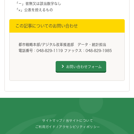
「－」皆無又は該当数字なし
「×」公表を控えるもの
この記事についてのお問い合わせ
都市戦略本部/デジタル改革推進部 データ・統計担当
電話番号：048-829-1119 ファックス：048-829-1985
お問い合わせフォーム
フッターです。
サイトマップ
当サイトについて
ご利用ガイド
アクセシビリティポリシー