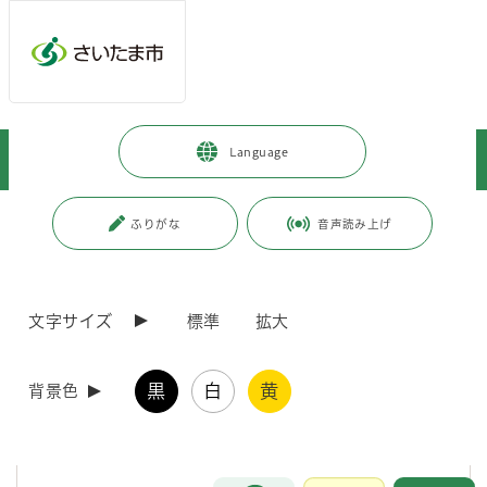
メインメニューへ移動
フッターへ移動します
メインメニューをスキップして本文へ移動
トップページ
>
市政情報
>
人口・統計
>
統計書
>
Language
さいたま市統計書
>
さいたま市統計書（平成14年版）
ページの本文です。
更新日付：2019年3月31日 / ページ番号：C003079
ふりがな
音声読み上げ
さいたま市統計書（平成14年版）
文字サイズ
標準
拡大
さいたま市統計書は、本市の自然、人口、経済、社会、教育などの各
分野における統計資料を総合的に収録し、市勢の現状と推移を明らかに
しようとするものです。
黒
白
黄
背景色
土地及び気象
お問合せ
メインメニューです。