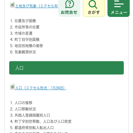
土地及び気象（エクセル形式：94KB）
さがす
メニュ
位置及び面積
市役所等の位置
市域の変遷
町丁目字別面積
地目別地積の推移
気象観測状況
人口
人口（エクセル形式：153KB）
人口の推移
人口移動状況
外国人登録国籍別人口
町丁字別世帯数、人口及び人口密度
都道府県別転入転出人口