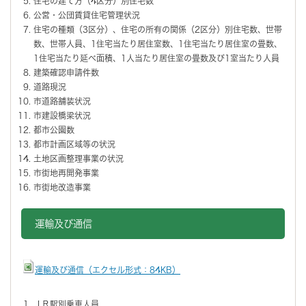
住宅の建て方（4区分）別住宅数
公営・公団賃貸住宅管理状況
住宅の種類（3区分）、住宅の所有の関係（2区分）別住宅数、世帯
数、世帯人員、1住宅当たり居住室数、1住宅当たり居住室の畳数、
1住宅当たり延べ面積、1人当たり居住室の畳数及び1室当たり人員
建築確認申請件数
道路現況
市道路舗装状況
市建設橋梁状況
都市公園数
都市計画区域等の状況
土地区画整理事業の状況
市街地再開発事業
市街地改造事業
運輸及び通信
運輸及び通信（エクセル形式：84KB）
ＪＲ駅別乗車人員