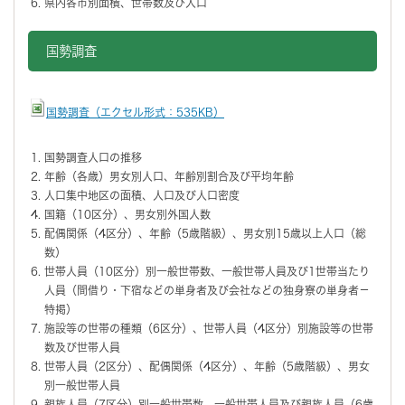
県内各市別面積、世帯数及び人口
国勢調査
国勢調査（エクセル形式：535KB）
国勢調査人口の推移
年齢（各歳）男女別人口、年齢別割合及び平均年齢
人口集中地区の面積、人口及び人口密度
国籍（10区分）、男女別外国人数
配偶関係（4区分）、年齢（5歳階級）、男女別15歳以上人口（総
数）
世帯人員（10区分）別一般世帯数、一般世帯人員及び1世帯当たり
人員（間借り・下宿などの単身者及び会社などの独身寮の単身者－
特掲）
施設等の世帯の種類（6区分）、世帯人員（4区分）別施設等の世帯
数及び世帯人員
世帯人員（2区分）、配偶関係（4区分）、年齢（5歳階級）、男女
別一般世帯人員
親族人員（7区分）別一般世帯数、一般世帯人員及び親族人員（6歳