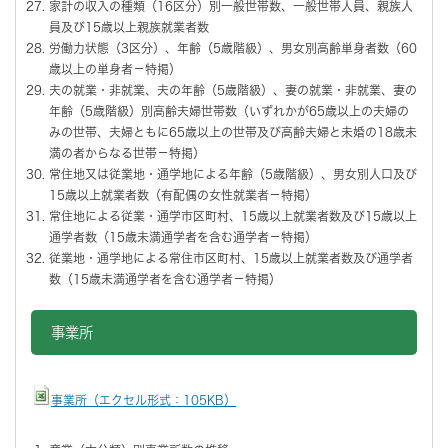
家計の収入の種類（16区分）別一般世帯数、一般世帯人員、親族人
員及び15歳以上親族就業者数
労働力状態（3区分）、年齢（5歳階級）、男女別高齢単身者数（60
歳以上の単身者－特掲）
夫の就業・非就業、夫の年齢（5歳階級）、妻の就業・非就業、妻の
年齢（5歳階級）別高齢夫婦世帯数（いずれかが65歳以上の夫婦の
みの世帯、夫婦ともに65歳以上の世帯及び高齢夫婦と未婚の18歳未
満の者からなる世帯－特掲）
常住地又は従業地・通学地による年齢（5歳階級）、男女別人口及び
15歳以上就業者数（有配偶の女性就業者－特掲）
常住地による従業・通学市区町村、15歳以上就業者数及び15歳以上
通学者数（15歳未満通学者を含む通学者－特掲）
従業地・通学地による常住市区町村、15歳以上就業者数及び通学者
数（15歳未満通学者を含む通学者－特掲）
事業所
事業所（エクセル形式：105KB）