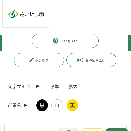
メインメニューへ移動
フッターへ移動します
メインメニューをスキップして本文へ移動
トップページ
>
市政情報
>
さいたま市プロフィール
>
市について
>
Language
合併情報
>
小委員会規程
ページの本文です。
更新日付：2025年9月4日 / ページ番号：C023083
ふりがな
音声読み上げ
小委員会規程
文字サイズ
標準
拡大
（設置）
黒
白
黄
背景色
第1条 浦和市・大宮市・与野市合併協議会規約（以下「規約」とい
う。）第11条第1項の規定に基づき、浦和市・大宮市・与野市合併協議
会（以下「協議会」という。）に小委員会を設置する。
お問合せ
メインメニューです。