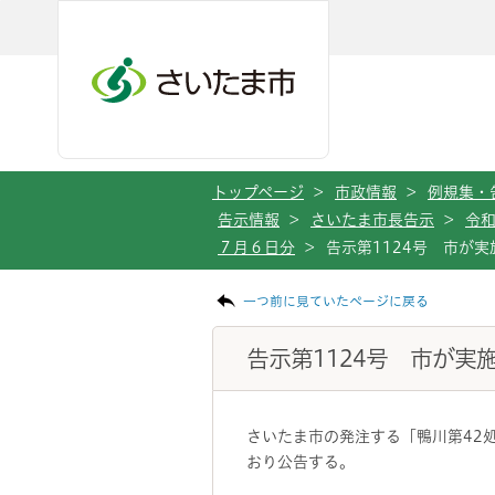
メインメニューへ移動
フッターへ移動します
メインメニューをスキップして本文へ移動
トップページ
>
市政情報
>
例規集・
告示情報
>
さいたま市長告示
>
令
７月６日分
>
告示第1124号 市が
ページの本文です。
一つ前に見ていたページに戻る
告示第1124号 市が実
さいたま市の発注する「鴨川第42処
おり公告する。