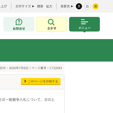
み上げ
文字サイズ
標準
拡大
背景色
黒
白
黄
お問合せ
さがす
メニュー
日付：2026年7月6日 / ページ番号：C132043
このページを印刷する
価方式一般競争入札について、次のと