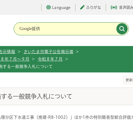
Language
ふりがな
音声読
メインメニューです。
告示情報
>
さいたま市電子公告掲示場
>
和８年７月～９月
>
令和８年７月
>
実施する一般競争入札について
更新
施する一般競争入札について
理分区下水道工事（南建-R8-1002）」ほか1件の特別簡易型総合評