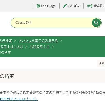
Language
ふりがな
音声読
メインメニューです。
告示情報
>
さいたま市電子公告掲示場
>
和８年１月～３月
>
令和８年１月
>
者の指定
更新
者の指定
ま市公の施設の指定管理者の指定の手続等に関する条例第3条第1項の
（PDF形式 82キロバイト）