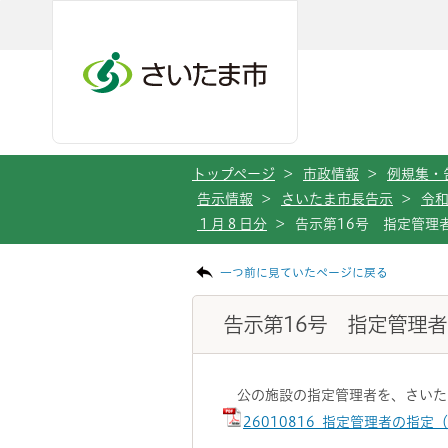
メインメニューへ移動
フッターへ移動します
メインメニューをスキップして本文へ移動
トップページ
>
市政情報
>
例規集・
告示情報
>
さいたま市長告示
>
令
１月８日分
>
告示第16号 指定管理
ページの本文です。
一つ前に見ていたページに戻る
告示第16号 指定管理
公の施設の指定管理者を、さいた
26010816_指定管理者の指定