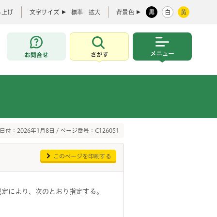
み上げ
文字サイズ
標準
拡大
背景色
黒
白
黄
お問合せ
さがす
メニュー
日付：2026年1月8日 / ページ番号：C126051
このページを印刷する
規定により、次のとおり指定する。