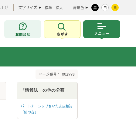
み上げ
文字サイズ
標準
拡大
背景色
黒
白
黄
お問合せ
さがす
メニュー
ページ番号：J002998
「情報誌」の他の分類
パートナーシップさいたま広報誌
「鐘の音」