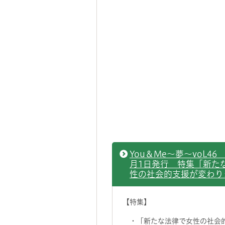
You＆Me～夢～vol.46 
月1日発行 特集「新た
性の社会的支援が変わり
【特集】
・「新たな法律で女性の社会