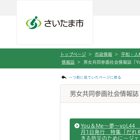
ページの本文です。
メインメニューへ移動
フッターへ移動します
メインメニューをスキップして本文へ移動
トップページ
>
市政情報
>
平和・人
情報誌
>
男女共同参画社会情報誌「Y
一つ前に見ていたページに戻る
男女共同参画社会情報誌「
You＆Me～夢～vol.44 
月1日発行 特集「だれ
きる防災のために～ジェ