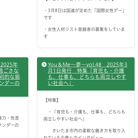
・3月8日は国連が定めた「国際女性デー」
です
・女性人材リスト登録者の募集をしていま
す
2025年
You＆Me～夢～vol.48 2025年3
過ごさな
月1日発行 特集「育児も・介護
別的な振
も、仕事も、どちらも両立しやす
ンダーの
い社会へ」
【特集】
・「育児も・介護も、仕事も、どちらも
暴力・性差
両立しやすい社会へ」
タンダーの
さいたま市内の柔軟な働き方を取り入
れている企業へのインタビュー