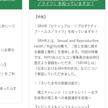
／ライツ」を知っていますか？
【特集】
ために～ジ
・SRHR「セクシュアル・リプロダクティ
ブ・ヘルス／ライツ」を知っていますか？
SRHRとは、Sexual and Reproductive
Helth／Rightsの略で、「性と生殖に関す
りに必要な
る健康と権利」を意味します。今回の特集
では、NPO法人ピルコン理事長の染谷明日
香氏より寄稿をいただき、「SRHRとは」
ョン】
「日本におけるSRHRの状況」などについ
ク」をご利
て解説していただきました。
・「さいたま市の取組の紹介」
あったらす
理工チャレンジ（リコチャレ！）～女子
生徒等の理工系への進路選択を促進～
【トピックス＆インフォメーション】