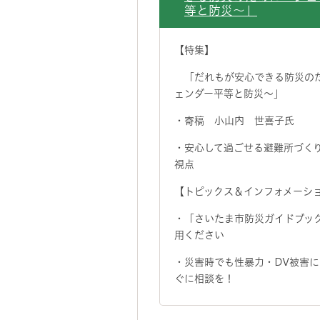
等と防災～」
【特集】
「だれもが安心できる防災の
ェンダー平等と防災～」
・寄稿 小山内 世喜子氏
・安心して過ごせる避難所づく
視点
【トピックス＆インフォメーシ
・「さいたま市防災ガイドブッ
用ください
・災害時でも性暴力・DV被害に
ぐに相談を！