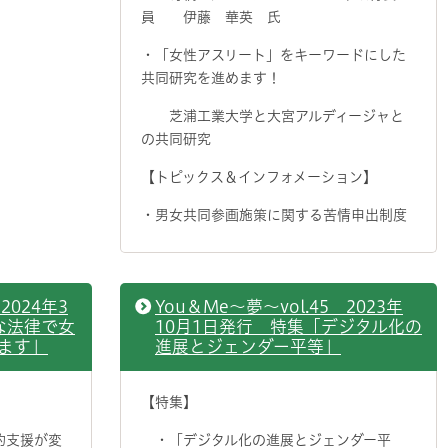
員 伊藤 華英 氏
・「女性アスリート」をキーワードにした
共同研究を進めます！
芝浦工業大学と大宮アルディージャと
の共同研究
【トピックス＆インフォメーション】
・男女共同参画施策に関する苦情申出制度
2024年3
You＆Me～夢～vol.45 2023年
な法律で女
10月1日発行 特集「デジタル化の
ます」
進展とジェンダー平等」
【特集】
的支援が変
・「デジタル化の進展とジェンダー平