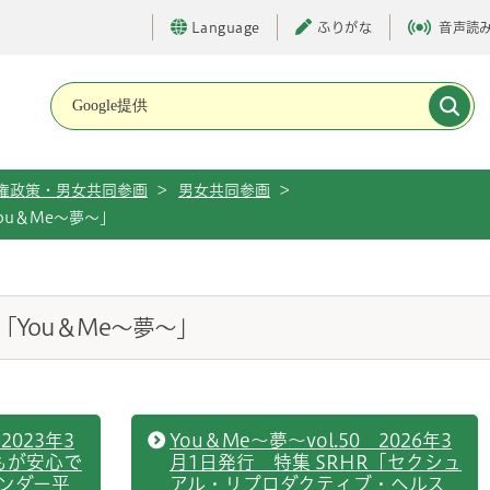
Language
ふりがな
音声読
メインメニューです。
権政策・男女共同参画
>
男女共同参画
>
ou＆Me～夢～」
You＆Me～夢～」
2023年3
You＆Me～夢～vol.50 2026年3
もが安心で
月1日発行 特集 SRHR「セクシュ
ンダー平
アル・リプロダクティブ・ヘルス