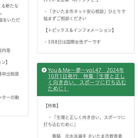
る新たな
・「さいたま市ネット安心相談」ひとりで
人
悩まずご相談ください
寄稿をいただ
【トピックス＆インフォメーション】
・3月8日は国際女性デーです
案内等
ョン】
You＆Me～夢～vol.47 2024年
情申出制度
10月1日発行 特集「生理と正し
く向き合い、スポーツに打ち込む
ために」
ンターの動
【特集】
・「生理と正しく向き合い、スポーツに
打ち込むために」
寄稿 元水泳選手 さいたま市教育委