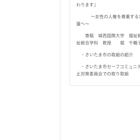
わります」
～女性の人権を尊重する包
援へ～
寄稿 城西国際大学 福祉総
祉総合学科 教授 堀 千鶴
・さいたま市の取組の紹介
・さいたま市セーフコミュニ
止対策委員会での取り取組