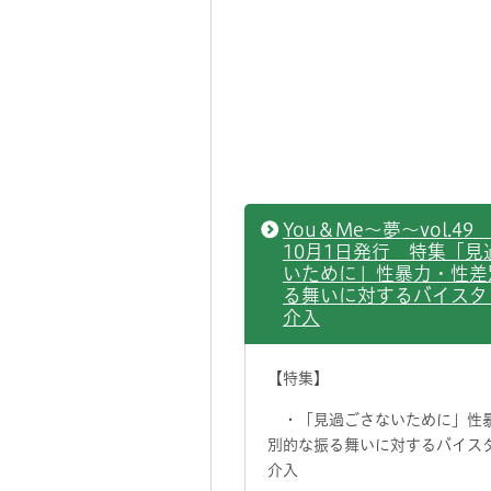
You＆Me～夢～vol.49 
10月1日発行 特集「見
いために」性暴力・性差
る舞いに対するバイスタ
介入
【特集】
・「見過ごさないために」性
別的な振る舞いに対するバイス
介入