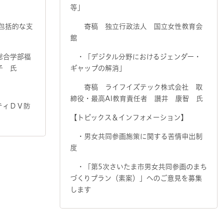
等」
括的な支
寄稿 独立行政法人 国立女性教育会
館
合学部福
・「デジタル分野におけるジェンダー・
子 氏
ギャップの解消」
寄稿 ライフイズテック株式会社 取
締役・最高AI教育責任者 讃井 康智 氏
ティＤＶ防
【トピックス＆インフォメーション】
・男女共同参画施策に関する苦情申出制
度
・「第5次さいたま市男女共同参画のまち
づくりプラン（素案）」へのご意見を募集
します