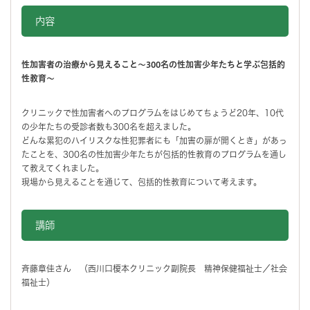
内容
性加害者の治療から見えること～300名の性加害少年たちと学ぶ包括的
性教育～
クリニックで性加害者へのプログラムをはじめてちょうど20年、10代
の少年たちの受診者数も300名を超えました。
どんな累犯のハイリスクな性犯罪者にも「加害の扉が開くとき」があっ
たことを、300名の性加害少年たちが包括的性教育のプログラムを通し
て教えてくれました。
現場から見えることを通じて、包括的性教育について考えます。
講師
斉藤章佳さん （西川口榎本クリニック副院長 精神保健福祉士／社会
福祉士）