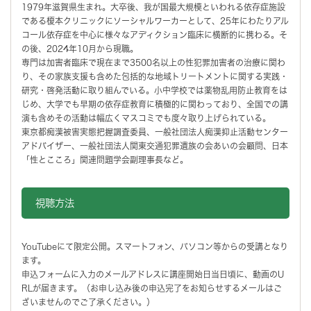
1979年滋賀県生まれ。大卒後、我が国最大規模といわれる依存症施設
である榎本クリニックにソーシャルワーカーとして、25年にわたりアル
コール依存症を中心に様々なアディクション臨床に横断的に携わる。そ
の後、2024年10月から現職。
専門は加害者臨床で現在まで3500名以上の性犯罪加害者の治療に関わ
り、その家族支援も含めた包括的な地域トリートメントに関する実践・
研究・啓発活動に取り組んでいる。小中学校では薬物乱用防止教育をは
じめ、大学でも早期の依存症教育に積極的に関わっており、全国での講
演も含めその活動は幅広くマスコミでも度々取り上げられている。
東京都痴漢被害実態把握調査委員、一般社団法人痴漢抑止活動センター
アドバイザー、一般社団法人関東交通犯罪遺族の会あいの会顧問、日本
「性とこころ」関連問題学会副理事長など。
視聴方法
YouTubeにて限定公開。スマートフォン、パソコン等からの受講となり
ます。
申込フォームに入力のメールアドレスに講座開始日当日頃に、動画のU
RLが届きます。（お申し込み後の申込完了をお知らせするメールはご
ざいませんのでご了承ください。）