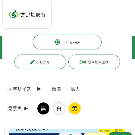
メインメニューへ移動
フッターへ移動します
メインメニューをスキップして本文へ移動
トップページ
>
市政情報
>
平和・人権政策・男女共同参画
>
Language
男女共同参画推進センター
>
令和8年度 性暴力防止セミナー（オンライン講座）
ふりがな
音声読み上げ
ページの本文です。
更新日付：2026年6月10日 / ページ番号：C130395
令和8年度 性暴力防止セミナー（オンライン講
座）
文字サイズ
標準
拡大
この講座は、埼玉県男女共同参画推進センター（愛称：With Youさい
黒
白
黄
背景色
たま）との共催で実施します。
お問合せ
メインメニューです。