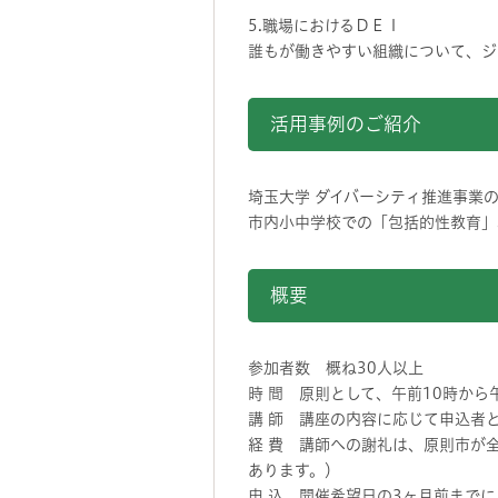
5.職場におけるＤＥＩ
誰もが働きやすい組織について、ジ
活用事例のご紹介
埼玉大学 ダイバーシティ推進事業
市内小中学校での「包括的性教育」
概要
参加者数 概ね30人以上
時 間 原則として、午前10時から
講 師 講座の内容に応じて申込者
経 費 講師への謝礼は、原則市が
あります。）
申 込 開催希望日の3ヶ月前まで