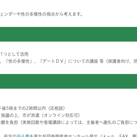
ェンダーや性の多様性の視点から考えます。
の1つとして活用
、「性の多様性」、「デートＤＶ」についての講座 等（保護者向け、
午後5時までの2時間以内（応相談）
と協議の上、市が派遣（オンライン対応可）
全額を負担（実施回数や登壇講師によっては、主催者へ謝礼のご負担に
に、所定の
申込書
を男女共同参画推進センターへ提出（メール、FAX、郵