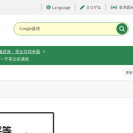
Language
ふりがな
音声読
メインメニューです。
権政策・男女共同参画
>
ダー平等出前講座
更新