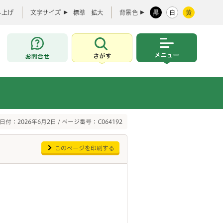
み上げ
文字サイズ
標準
拡大
背景色
黒
白
黄
お問合せ
さがす
メニュー
日付：2026年6月2日 / ページ番号：C064192
このページを印刷する