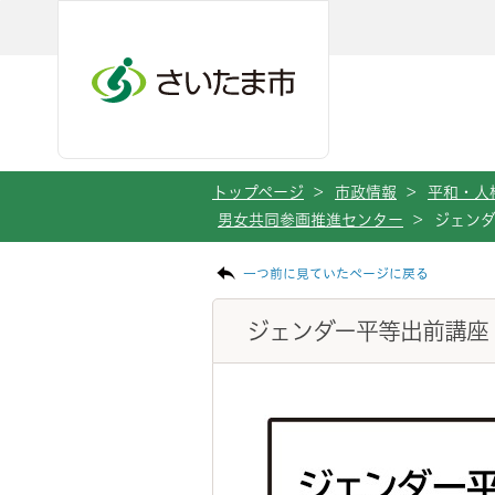
メインメニューへ移動
フッターへ移動します
メインメニューをスキップして本文へ移動
トップページ
>
市政情報
>
平和・人
男女共同参画推進センター
>
ジェン
ページの本文です。
一つ前に見ていたページに戻る
ジェンダー平等出前講座