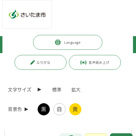
メインメニューへ移動
フッターへ移動します
メインメニューをスキップして本文へ移動
トップページ
>
市政情報
>
選挙
>
過去の選挙結果
>
Language
各種選挙における当日有権者数・投票者数・投票率
ページの本文です。
更新日付：2026年3月24日 / ページ番号：C018197
ふりがな
音声読み上げ
各種選挙における当日有権者数・投票者数・投票
率
文字サイズ
標準
拡大
各種選挙における当日有権者数・投票者数・投票率
黒
白
黄
背景色
各種選挙における当日有権者数・投票者数・投票率（PDF形式 67
キロバイト）
お問合せ
メインメニューです。