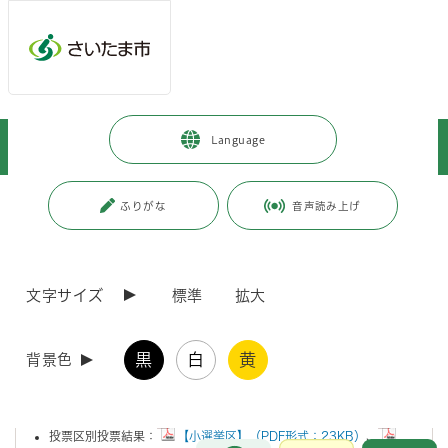
メインメニューへ移動
フッターへ移動します
メインメニューをスキップして本文へ移動
トップページ
>
市政情報
>
選挙
>
過去の選挙結果
>
Language
衆議院議員総選挙及び最高裁判所裁判官国民審査（平成15年～平成24年）
ページの本文です。
更新日付：2016年5月2日 / ページ番号：C018193
ふりがな
音声読み上げ
衆議院議員総選挙及び最高裁判所裁判官国民審査
（平成15年～平成24年）
文字サイズ
標準
拡大
平成24年12月16日執行
黒
白
黄
背景色
投票結果
投票区別投票結果：
【小選挙区】（PDF形式：23KB）
、
お問合せ
メインメニューです。