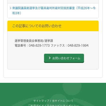
衆議院議員総選挙及び最高裁判所裁判官国民審査（平成26年～令
和3年）
この記事についてのお問い合わせ
選挙管理委員会事務局/選挙課
電話番号：048-829-1773 ファックス：048-829-1994
お問い合わせフォーム
フッターです。
サイトマップ
当サイトについて
ご利用ガイド
アクセシビリティポリシー