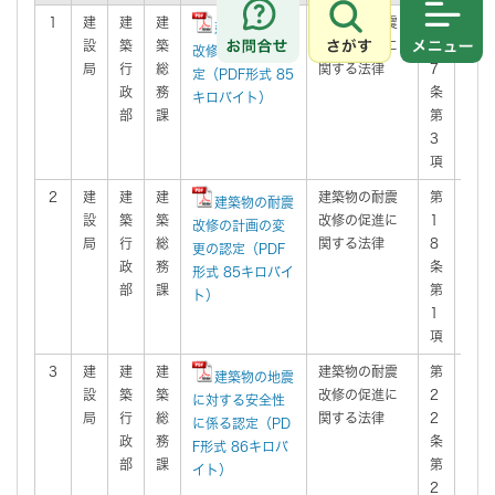
1
建
建
建
建築物の耐震
第
有
建築物の耐震
さがす
メニュ
設
築
築
改修の促進に
1
改修の計画の認
局
行
総
関する法律
7
定（PDF形式 85
政
務
条
キロバイト）
部
課
第
3
項
2
建
建
建
建築物の耐震
第
有
建築物の耐震
設
築
築
改修の促進に
1
改修の計画の変
局
行
総
関する法律
8
更の認定（PDF
政
務
条
形式 85キロバイ
部
課
第
ト）
1
項
3
建
建
建
建築物の耐震
第
有
建築物の地震
設
築
築
改修の促進に
2
に対する安全性
局
行
総
関する法律
2
に係る認定（PD
政
務
条
F形式 86キロバ
部
課
第
イト）
2