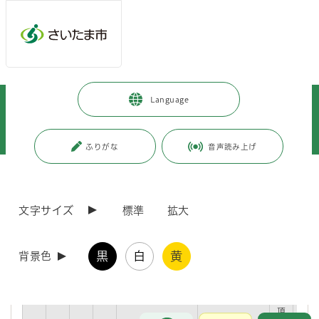
メインメニューへ移動
フッターへ移動します
メインメニューをスキップして本文へ移動
トップページ
>
市政情報
>
情報公開の総合的な推進
>
Language
行政手続（申請に対する処分等）
>
申請に対する処分
>
（建設局）申請に対する処分一覧
>
申請に対する処分一覧（建築総務課）
ふりがな
音声読み上げ
ページの本文です。
更新日付：2026年4月22日 / ページ番号：C047535
申請に対する処分一覧（建築総務課）
文字サイズ
標準
拡大
黒
白
黄
背景色
番
所
所
所
処分の名称
根拠法令等
根
審
号
管
管
管
拠
査
局
部
課
条
基
項
準
お問合せ
メインメニューです。