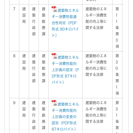
7
建
建
建
建築物のエネ
第
有
建築物エネル
設
築
築
ルギー消費性
1
ギー消費性能適
局
行
総
能の向上等に
1
合性判定（PDF
政
務
関する法律
条
形式 80キロバイ
部
課
第
ト）
3
項
8
建
建
建
建築物のエネ
第
有
建築物エネル
設
築
築
ルギー消費性
3
ギー消費性能向
局
行
総
能の向上等に
0
上計画の認定（P
政
務
関する法律
条
DF形式 87キロ
部
課
第
バイト）
1
項
9
建
建
建
建築物のエネ
第
有
建築物エネル
設
築
築
ルギー消費性
3
ギー消費性能向
局
行
総
能の向上等に
1
上計画の変更の
政
務
関する法律
条
認定（PDF形式
部
課
第
87キロバイト）