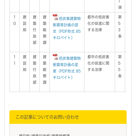
1
項
1
建
建
建
都市の低炭素
第
有
低炭素建築物
0
設
築
築
化の促進に関
5
新築等計画の認
局
行
総
する法律
3
定（PDF形式 85
政
務
条
キロバイト）
部
課
1
建
建
建
都市の低炭素
第
有
低炭素建築物
1
設
築
築
化の促進に関
5
新築等計画の変
局
行
総
する法律
5
更（PDF形式 85
政
務
条
キロバイト）
部
課
この記事についてのお問い合わせ
建設局/建築行政部/建築総務課