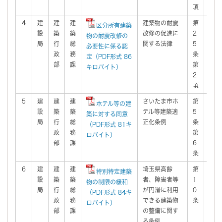
項
4
建
建
建
建築物の耐震
第
有
区分所有建築
設
築
築
改修の促進に
2
物の耐震改修の
局
行
総
関する法律
5
必要性に係る認
政
務
条
定（PDF形式 86
部
課
第
キロバイト）
2
項
5
建
建
建
さいたま市ホ
第
有
ホテル等の建
設
築
築
テル等建築適
5
築に対する同意
局
行
総
正化条例
条
（PDF形式 81キ
政
務
第
ロバイト）
部
課
6
条
6
建
建
建
埼玉県高齢
第
有
特別特定建築
設
築
築
者、障害者等
1
物の制限の緩和
局
行
総
が円滑に利用
0
（PDF形式 84キ
政
務
できる建築物
条
ロバイト）
部
課
の整備に関す
る条例