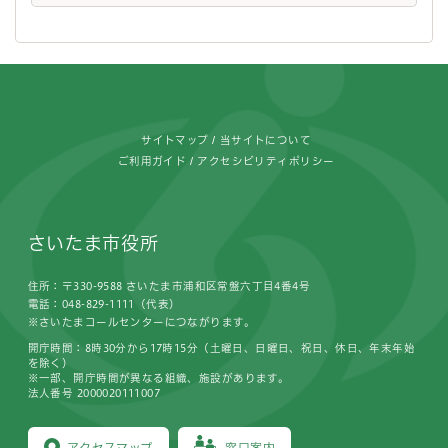
フッターです。
サイトマップ
当サイトについて
ご利用ガイド
アクセシビリティポリシー
さいたま市役所
住所：〒330-9588 さいたま市浦和区常盤六丁目4番4号
電話：048-829-1111（代表）
※さいたまコールセンターにつながります。
開庁時間：8時30分から17時15分（土曜日、日曜日、祝日、休日、年末年始
を除く）
※一部、開庁時間が異なる組織、施設があります。
法人番号 2000020111007
アクセスマップ
窓口案内