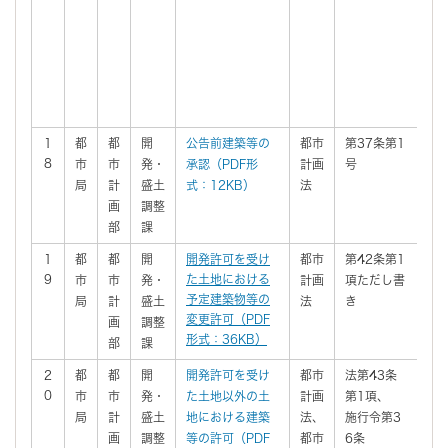
1
都
都
開
公告前建築等の
都市
第37条第1
有
8
市
市
発・
承認（
PDF形
計画
号
局
計
盛土
式：12KB）
法
画
調整
部
課
1
都
都
開
開発許可を受け
都市
第42条第1
有
9
た土地における
市
市
発・
計画
項ただし書
予定建築物等の
局
計
盛土
法
き
変更許可（PDF
画
調整
形式：36KB）
部
課
2
都
都
開
開発許可を受け
都市
法第43条
有
0
市
市
発・
た土地以外の土
計画
第1項、
局
計
盛土
地における建築
法、
施行令第3
画
調整
等の許可（PDF
都市
6条