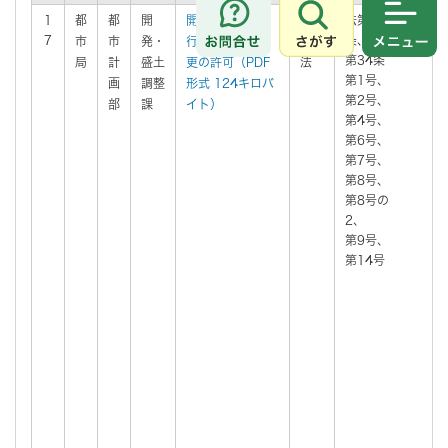
1
都
都
開
開発許可・開発
都市
法第33
有
さがす
メニュ
7
条、
市
市
発・
行為における変
計画
第34条
局
計
盛土
更の許可（PDF
法
第1号、
画
調整
形式 124キロバ
第2号、
部
課
イト）
第4号、
第6号、
第7号、
第8号、
第8号の
2、
第9号、
第14号