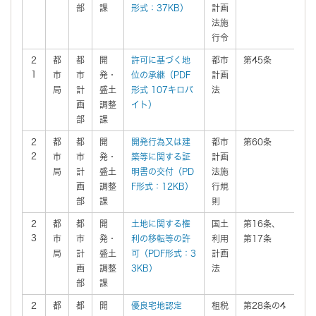
部
課
形式：37KB）
計画
法施
行令
2
都
都
開
許可に基づく地
都市
第45条
有
1
市
市
発・
位の承継（PDF
計画
局
計
盛土
形式 107キロバ
法
画
調整
イト）
部
課
2
都
都
開
開発行為又は建
都市
第60条
有
2
市
市
発・
築等に関する証
計画
局
計
盛土
明書の交付（PD
法施
画
調整
F形式：12KB）
行規
部
課
則
2
都
都
開
土地に関する権
国土
第16条、
無
3
市
市
発・
利の移転等の許
利用
第17条
局
計
盛土
可（PDF形式：3
計画
画
調整
3KB）
法
部
課
2
都
都
開
優良宅地認定
租税
第28条の4
有