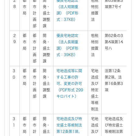
2
都
都
開
優良宅地認定
租税
第63条第3
有
8
市
市
発・
（法人短期重
特別
項第7号イ
局
計
盛土
課）（PDF形
措置
画
調整
式：37KB）
法
部
課
2
都
都
開
優良宅地認定
租税
第62条の3
有
9
市
市
発・
（法人長期重
特別
第4項第14
局
計
盛土
課）（PDF形
措置
号ハ
画
調整
式：39KB）
法
部
課
3
都
都
開
宅地造成等に関
宅地
法第12条
有
0
市
市
発・
する工事の許
造成
第2項、法
局
計
盛土
可、変更の許可
及び
第16条第3
画
調整
（PDF形式 299
特定
項
部
課
キロバイト）
盛土
等規
制法
3
都
都
開
宅地造成及び特
宅地
宅地造成及
有
1
市
市
発・
定盛土等規制法
造成
び特定盛土
局
計
盛土
第12条第1項、
及び
等規制法第