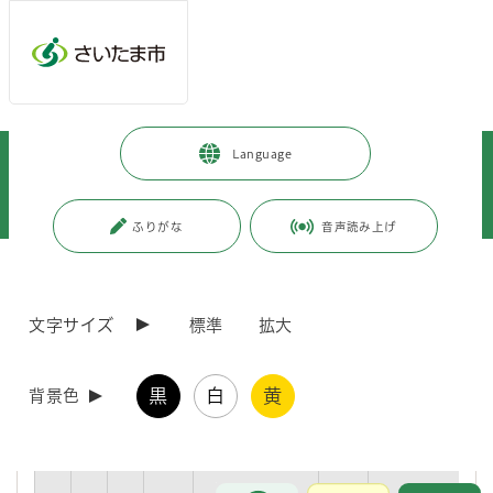
メインメニューへ移動
フッターへ移動します
メインメニューをスキップして本文へ移動
トップページ
>
市政情報
>
情報公開の総合的な推進
>
Language
行政手続（申請に対する処分等）
>
申請に対する処分
>
（都市局）申請に対する処分一覧
>
申請に対する処分一覧（開発・盛土調整課）
ふりがな
音声読み上げ
ページの本文です。
更新日付：2026年4月24日 / ページ番号：C047461
申請に対する処分一覧（開発・盛土調整課）
文字サイズ
標準
拡大
黒
白
黄
背景色
番
所
所
所管
処分の名称
根拠
根拠条項
審
号
管
管
課
法令
査
局
部
等
基
準
お問合せ
メインメニューです。