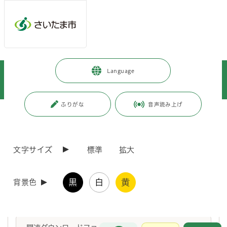
メインメニューへ移動
フッターへ移動します
メインメニューをスキップして本文へ移動
トップページ
>
市政情報
>
情報公開の総合的な推進
>
情報提供
>
Language
附属機関及び協議会等
>
附属機関及び協議会等の開催結果
>
福祉局
>
令和7年度発達障害者支援連絡協議会 開催結果
ふりがな
音声読み上げ
ページの本文です。
更新日付：2025年11月19日 / ページ番号：C122834
令和7年度発達障害者支援連絡協議会 開催結果
文字サイズ
標準
拡大
会議の開催結果
黒
白
黄
背景色
さいたま市発達障害者支援連絡協議会の開催結果を掲載しています。
詳しくは、ダウンロードファイルをご覧ください。
お問合せ
メインメニューです。