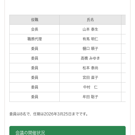
役職
氏名
会長
山本 泰生
職務代理
有馬 明仁
委員
樋口 順子
委員
髙橋 みゆき
委員
松本 泰尚
委員
宮田 直子
委員
中村 仁
委員
牟田 聡子
委員は8名で、任期は2026年3月25日までです。
会議の開催状況