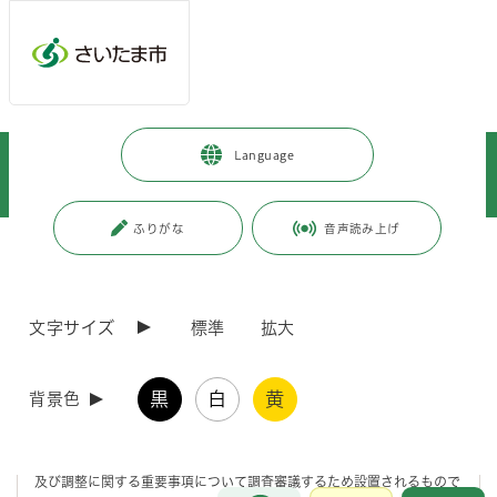
メインメニューへ移動
フッターへ移動します
メインメニューをスキップして本文へ移動
トップページ
>
市政情報
>
情報公開の総合的な推進
>
情報提供
>
Language
附属機関及び協議会等
>
附属機関及び協議会等の開催結果
>
建設局
>
さいたま市建築開発紛争調停委員会
ふりがな
音声読み上げ
ページの本文です。
更新日付：2026年4月1日 / ページ番号：C066992
さいたま市建築開発紛争調停委員会
文字サイズ
標準
拡大
設置目的
黒
白
黄
背景色
中高層建築物の建築及び大規模開発行為等に関する紛争について、市長
の付託に応じ紛争の調停を行うとともに、市長の諮問に応じ紛争の防止
及び調整に関する重要事項について調査審議するため設置されるもので
お問合せ
メインメニューです。