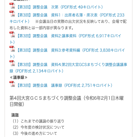
【第3回】調整会議 次第（PDF形式 49キロバイト）
【第3回】調整会議 資料1：出席者名簿・席次表（PDF形式 233
キロバイト）
※会議当日の実際の出欠状況を反映しており、会場で配
布した資料とは一部内容が異なります。
【第3回】調整会議 資料2:議事資料（PDF形式 6,917キロバイ
ト）
【第3回】調整会議 資料3:参考資料編（PDF形式 3,838キロバイ
ト）
【第3回】調整会議 資料4:第2回大宮GCSまちづくり調整会議議事
録（PDF形式 2,134キロバイト）
≪議事録≫
【第3回】調整会議 議事録（PDF形式 2,751キロバイト）
第4回大宮ＧＣＳまちづくり調整会議（令和6年2月1日木曜
日開催）
議題
（1）これまでの議論の振り返り
（2）今年度の検討状況について
（3）今後の進め方について