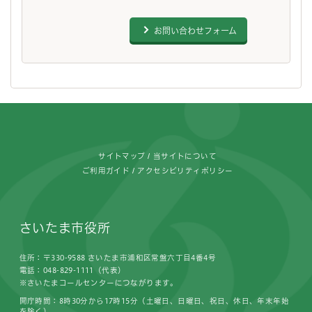
お問い合わせフォーム
フッターです。
サイトマップ
当サイトについて
ご利用ガイド
アクセシビリティポリシー
さいたま市役所
住所：〒330-9588 さいたま市浦和区常盤六丁目4番4号
電話：048-829-1111（代表）
※さいたまコールセンターにつながります。
開庁時間：8時30分から17時15分（土曜日、日曜日、祝日、休日、年末年始
を除く）