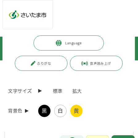
メインメニューへ移動
フッターへ移動します
メインメニューをスキップして本文へ移動
トップページ
>
市政情報
>
情報公開の総合的な推進
>
情報提供
>
Language
附属機関及び協議会等
>
附属機関及び協議会等の開催結果
>
都市局
>
大宮ＧＣＳまちづくり調整会議の開催情報・開催結果
ふりがな
音声読み上げ
ページの本文です。
更新日付：2026年2月9日 / ページ番号：C085190
大宮ＧＣＳまちづくり調整会議の開催情報・開催
結果
文字サイズ
標準
拡大
1. 最新の会議開催情報
黒
白
黄
背景色
次回の開催が決まり次第、お知らせします。
お問合せ
メインメニューです。