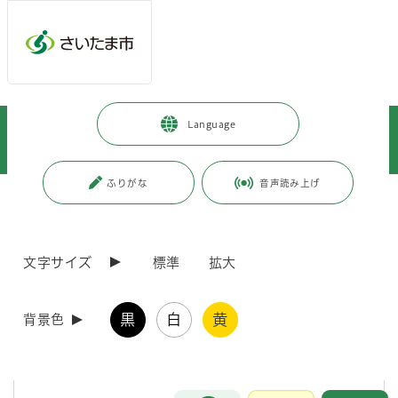
メインメニューへ移動
フッターへ移動します
メインメニューをスキップして本文へ移動
トップページ
>
市政情報
>
情報公開の総合的な推進
>
情報提供
>
Language
附属機関及び協議会等
>
附属機関及び協議会等の一覧
>
さいたま市の附属機関等について
ふりがな
音声読み上げ
ページの本文です。
更新日付：2025年10月2日 / ページ番号：C010654
さいたま市の附属機関等について
文字サイズ
標準
拡大
さいたま市では、市の事務事業に関する調査・審議を行うため、また、
市民や専門家の意見を市政に反映することを目的として、附属機関及び
黒
白
黄
背景色
協議会等（以下「附属機関等」といいます。）を設置しています。
附属機関
お問合せ
メインメニューです。