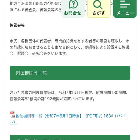
地方自治法第138条の4第3項の規定により、法律又は条例に基づき設
さがす
メニュ
置される審査会、審議会等の機関をいいます。
協議会等
市民、各種団体の代表者、専門的知識を有する者等の意見を聴取し、市
の行政に反映させることを主な目的として、要綱等により設置する協議
会、懇談会、研究会等をいいます。
附属機関等一覧
さいたま市の附属機関等は、令和7年5月1日現在、附属機関130機関、
協議会等62機関の計192機関が設置されています。
附属機関等一覧【令和7年5月1日時点】（PDF形式 163キロバイ
ト）