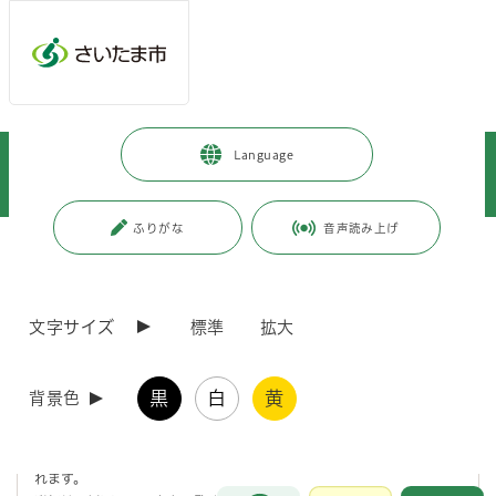
メインメニューへ移動
フッターへ移動します
メインメニューをスキップして本文へ移動
トップページ
>
市政情報
>
政策・財政
>
国際化の推進
>
Language
多文化共生
>
特定技能制度
>
特定技能機関等による協力確認書の提出等について
ふりがな
音声読み上げ
ページの本文です。
更新日付：2026年3月24日 / ページ番号：C120210
特定技能機関等による協力確認書の提出等について
文字サイズ
標準
拡大
1．特定技能制度における地域の共生施策に関する連携
について
黒
白
黄
背景色
令和7年4月1日より、特定技能基準省令の一部を改正する省令が施行さ
れます。
お問合せ
メインメニューです。