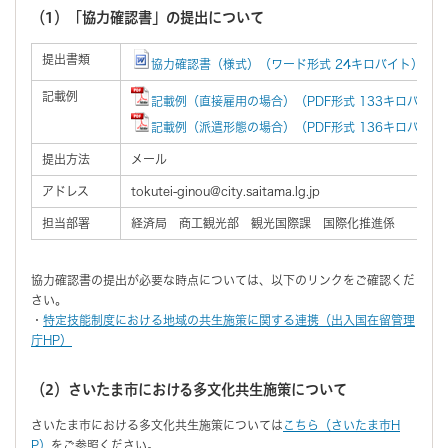
（1）「協力確認書」の提出について
提出書類
協力確認書（様式）（ワード形式 24キロバイト）
記載例
記載例（直接雇用の場合）（PDF形式 133キロバイト
記載例（派遣形態の場合）（PDF形式 136キロバイト
提出方法
メール
アドレス
tokutei-ginou@city.saitama.lg.jp
担当部署
経済局 商工観光部 観光国際課 国際化推進係
協力確認書の提出が必要な時点については、以下のリンクをご確認くだ
さい。
・
特定技能制度における地域の共生施策に関する連携（出入国在留管理
庁HP）
（2）さいたま市における多文化共生施策について
さいたま市における多文化共生施策については
こちら（さいたま市H
P）
をご参照ください。