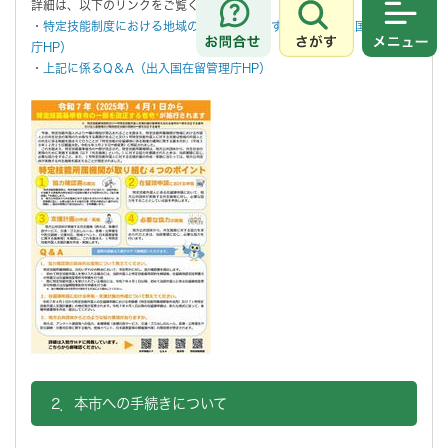
詳細は、以下のリンクをご覧ください。
・
特定技能制度における地域の共生施策に関する連携（出入国在留管理
さがす
メニュ
庁HP）
・
上記に係るQ＆A（出入国在留管理庁HP）
2．本市への手続きについて