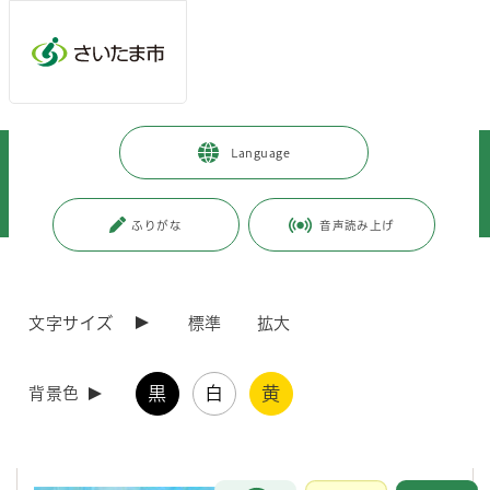
メインメニューへ移動
フッターへ移動します
メインメニューをスキップして本文へ移動
トップページ
>
市政情報
>
政策・財政
>
国際化の推進
>
Language
多文化共生
>
外国人の方へ（がいこくじんのかたへ）
>
（配布終了のご案内）さいたま市生活便利帳（さいたましせいかつべんりち
ょう）
ふりがな
音声読み上げ
ページの本文です。
更新日付：2025年6月26日 / ページ番号：C121848
（配布終了のご案内）さいたま市生活便利帳（さ
文字サイズ
標準
拡大
いたましせいかつべんりちょう）
黒
白
黄
背景色
さいたま市生活便利帳（さいたましせいかつべんりちょ
う）配布終了（はいふしゅうりょう）のご案内
お問合せ
メインメニューです。