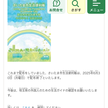
さがす
メニュ
はいふ
し
せいかつべんりちょう
ねん
がつ
これまで
配布
をしていました、さいたま
市
生活便利帳
は、2025
年
6
月
3
にち
げつようび
はいふしゅうりょう
0
日
（
月曜日
）で
配布終了
といたします。
こんご
さいたまけん
がいこくじん
せいかつ
かくにん
ねが
今後
は、
埼玉県
の
外国人
のための
生活
ガイドの
確認
をお
願
いいたしま
す。
くわ
かくにん
詳
しくは、
こちら
を
確認
してください。