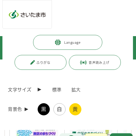
メインメニューへ移動
フッターへ移動します
メインメニューをスキップして本文へ移動
トップページ
>
市政情報
>
政策・財政
>
区政について
>
Language
区政推進に向けた取り組み
>
「令和7年度区のまちづくり」を策定しました
ふりがな
音声読み上げ
ページの本文です。
更新日付：2026年8月5日 / ページ番号：C120660
「令和7年度区のまちづくり」を策定しました
文字サイズ
標準
拡大
「令和7年度区のまちづくり」を策定しました
黒
白
黄
背景色
お問合せ
メインメニューです。