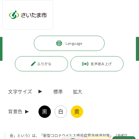
メインメニューへ移動
フッターへ移動します
メインメニューをスキップして本文へ移動
トップページ
>
市政情報
>
政策・財政
>
地方創生
>
Language
地方創生の取組
>
新型コロナウイルス感染症対応地方創生臨時交付金について
ふりがな
音声読み上げ
ページの本文です。
更新日付：2025年4月3日 / ページ番号：C081696
新型コロナウイルス感染症対応地方創生臨時交付金
について
文字サイズ
標準
拡大
新型コロナウイルス感染症対応地方創生臨時交付金とは
黒
白
黄
背景色
新型コロナウイルス感染症対応地方創生臨時交付金（以下「臨時交付
金」という）は、「新型コロナウイルス感染症緊急経済対策」（令和2
お問合せ
メインメニューです。