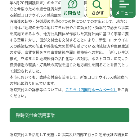
年4月20日閣議決定）の全ての事項並びに「国民の命と暮らしを守る安
心と希望のための総合経済対策」（令和2年12月8日閣議決定）に掲げ
さがす
メニュ
る新型コロナウイルス感染症の拡大防止策及びポストコロナに向けた経
済構造の転換・好循環の実現の2つの柱についての対応として、地方公
共団体が地域の実情に応じてきめ細やかに効果的・効率的で必要な事業
を実施できるよう、地方公共団体が作成した実施計画に基づく事業に要
する費用に対し、国が交付金を交付することにより、新型コロナウイル
スの感染拡大の防止や感染拡大の影響を受けている地域経済や住民生活
の支援、家賃支援を含む事業継続や雇用維持等への対応、「新しい生活
様式」を踏まえた地域経済の活性化等への対応、ポストコロナに向けた
経済構造の転換・好循環の実現を通じた地方創生を図ることを目的とし
て創設されました。
本市においても、臨時交付金を活用して、新型コロナウイルス感染症へ
の対応に取り組んでいます。
臨時交付金の詳細等については、
こちら（内閣府ホームページ）
をご覧
ください。
臨時交付金活用事業
臨時交付金を活用して実施した事業及び内部で行った効果検証の結果に