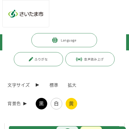
メインメニューへ移動
フッターへ移動します
メインメニューをスキップして本文へ移動
トップページ
>
市政情報
>
政策・財政
>
地方創生
>
Language
地方創生の取組
>
地域再生計画の認定状況
ページの本文です。
更新日付：2025年4月21日 / ページ番号：C062149
ふりがな
音声読み上げ
地域再生計画の認定状況
文字サイズ
標準
拡大
地域再生制度は、地域経済の活性化、地域における雇用機会の創出そ
の他地域の活力の再生を総合的かつ効果的に推進するため、地域が行う
自主的かつ自立的な取組を国が支援するものです。
黒
白
黄
地方公共団体は、地域再生計画を作成し、内閣総理大臣の認定を受け
背景色
ることで、当該地域再生計画に記載した事業の実施にあたり、財政、金
融等の支援措置を活用することができます。
お問合せ
メインメニューです。