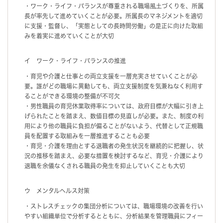
・ワーク・ライフ・バランスが尊重される職場風土づくりを、所属
長が率先して進めていくことが必要。所属長のマネジメントを適切
に支援・監督し、「実態としての長時間労働」の是正に向けた取組
みを着実に進めていくことが大切
イ ワーク・ライフ・バランスの推進
・育児や介護と仕事との両立支援を一層充実させていくことが必
要。誰がどの職場に異動しても、両立支援制度を気兼ねなく利用す
ることができる環境の整備が不可欠
・男性職員の育児休業取得率については、政府目標が大幅に引き上
げられたことを踏まえ、数値目標の見直しが必要。また、制度の利
用により他の職員に負担が偏ることがないよう、代替として正規職
員を配置する取組みを一層推進することも必要
・育児・介護を理由とする退職者の発生状況を継続的に把握し、状
況の推移を踏まえ、必要な措置を検討するなど、育児・介護により
退職を余儀なくされる職員の発生を抑止していくことも大切
ウ メンタルヘルス対策
・ストレスチェックの集団分析については、職場環境の改善を行い
やすい組織単位で分析するとともに、分析結果を管理職員にフィー