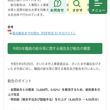
給与勧告は、人事院と人事委員会の調査の結果により、公務員の給与
さがす
メニュ
水準と民間の給与水準を均衡させることを基本に、国や人事委員会のあ
る自治体で行われています。
参考
給与勧告までの流れ（PDF形式 61キロバイト）
令和5年職員の給与等に関する報告及び勧告の概要
令和5年9月26日、さいたま市人事委員会は、さいたま市議会及びさ
いたま市長に対し、職員の給与等に関する報告及び勧告を行いました。
勧告のポイント
・民間給与との較差（3,684円、0.92%）を解消するため、給料表を引
上げ改定
・特別給（期末手当及び勤勉手当）を引上げ（4.40月分 → 4.50月分）