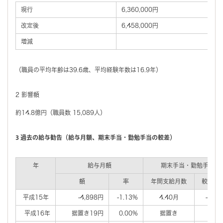
現行
6,360,000円
改定後
6,458,000円
増減
（職員の平均年齢は39.6歳、平均経験年数は16.9年）
2 影響額
約14.8億円（職員数 15,089人）
3 過去の給与勧告（給与月額、期末手当・勤勉手当の較差）
年
給与月額
期末手当・勤勉手当
額
率
年間支給月数
較差月
平成15年
-4,898円
-1.13%
4.40月
-0.2
平成16年
据置き19円
0.00%
据置き
0.0