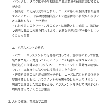
ドバックし、リスク因子の早期発見や職場環境の改善に繋げること
が必要
・相談窓口の利用状況等を分析し、ニーズに応じた相談体制を整備
するとともに、日常の健康相談先として産業医等へ普段から相談で
きる体制を作ることが重要
・いわゆるカスタマー・ハラスメントに組織として対応し、迅速か
つ適切に職員の救済を図れるよう、必要な制度設計等を検討してい
くことも重要
エ ハラスメントの根絶
・パワー・ハラスメントの行為者に対しては、態様等によっては免
職も含め厳正に対処していくということを明確に示すべきであり、
懲戒処分の指針の改正及びパワー・ハラスメントの言動例の明示に
ついて、本年度中に速やかに実施することが必要
・苦情相談窓口の利用状況等を分析し、ニーズに応じた相談体制を
整備するとともに、ハラスメントの被害を受けた本人だけでなく、
周囲で見聞きした第三者も含め、ハラスメントを決して見逃さない
環境を作っていくことが重要
人材の確保、育成及び活用