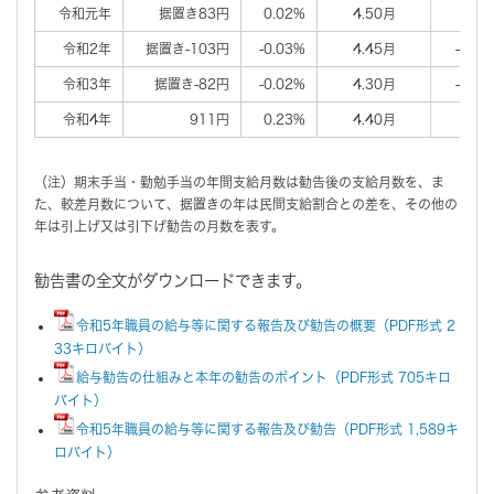
令和元年
据置き83円
0.02%
4.50月
0.0
令和2年
据置き-103円
-0.03%
4.45月
-0.0
令和3年
据置き-82円
-0.02%
4.30月
-0.1
令和4年
911円
0.23%
4.40月
0.1
（注）期末手当・勤勉手当の年間支給月数は勧告後の支給月数を、ま
た、較差月数について、据置きの年は民間支給割合との差を、その他の
年は引上げ又は引下げ勧告の月数を表す。
勧告書の全文がダウンロードできます。
令和5年職員の給与等に関する報告及び勧告の概要（PDF形式 2
33キロバイト）
給与勧告の仕組みと本年の勧告のポイント（PDF形式 705キロ
バイト）
令和5年職員の給与等に関する報告及び勧告（PDF形式 1,589キ
ロバイト）