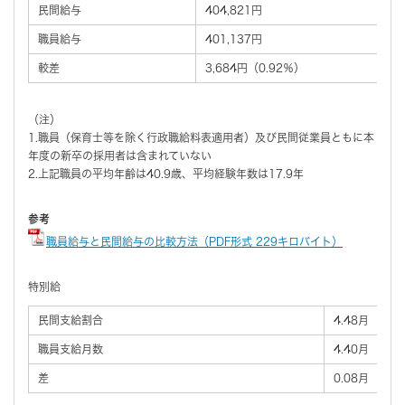
民間給与
404,821円
職員給与
401,137円
較差
3,684円（0.92％）
（注）
1.職員（保育士等を除く行政職給料表適用者）及び民間従業員ともに本
年度の新卒の採用者は含まれていない
2.上記職員の平均年齢は40.9歳、平均経験年数は17.9年
参考
職員給与と民間給与の比較方法（PDF形式 229キロバイト）
特別給
民間支給割合
4.48月
職員支給月数
4.40月
差
0.08月