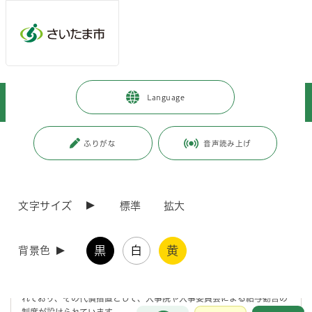
メインメニューへ移動
フッターへ移動します
メインメニューをスキップして本文へ移動
トップページ
>
市政情報
>
さいたま市の人事
>
給与
>
給与勧告
>
Language
令和5年 給与勧告
ページの本文です。
更新日付：2023年9月26日 / ページ番号：C099315
ふりがな
音声読み上げ
令和5年 給与勧告
文字サイズ
標準
拡大
令和5年 職員の給与等に関する報告及び勧告
黒
白
黄
背景色
給与勧告とは
公務員は民間企業の従業員とは異なり、争議権や団体交渉権が制約さ
れており、その代償措置として、人事院や人事委員会による給与勧告の
お問合せ
制度が設けられています。
メインメニューです。