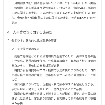
・月例給及び初任給調整手当については、令和5年4月1日から実施
・特別給（期末手当及び勤勉手当）については、令和5年12月期の
支給に関する改定は、この改定を実施するための条例の公布の日か
ら、令和6年6月期以降の支給に関する改定は、令和6年4月1日から
実施
4 人事管理等に関する諸課題
働きやすい魅力的な職場環境の整備
ア 長時間労働の是正
・健康で働き続けられる職場環境を整備するため、長時間労働の是
正が急務。職員の健康保持、公務能率の向上、有為な人材の確保の
観点からも、実効性のある対策が必要
・時間外勤務時間等がコロナ禍前の状況に戻りつつあるため、コロ
ナ禍に伴う業務の合理化・効率化を活かした形で最適化することが
大切
・教育職員については、負担感・多忙感の解消にも留意しながら、
学校における働き方改革をより一層推進することが必要
・職員の勤務時間を正確に把握することが極めて重要。命令書に記
録された実績と、客観的な記録による実績との間の乖離を防ぐ取組
みも必要