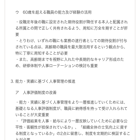
ウ 60歳を超える職員の能力及び経験の活用
・役職定年後の職に設定された期待役割が降任する本人と配属され
る所属との間で正しく共有されるよう、周知に万全を期すことが肝
要
・とりわけ、いずれの職にも業務の遂行者としての期待役割が付与
されている点は、高齢期の職員を最大限活用するという観点から、
特に丁寧に周知することが必要
・また、高齢期までを視野に入れた中長期的なキャリア形成のた
め、研修体制や人事ローテーションの検討も重要
能力・実績に基づく人事管理の推進
ア 人事評価制度の改善
・能力・実績に基づく人事管理をより一層推進していくためには、
基礎となる人事評価制度が、職員に納得感を持って受け入れられて
いることが大変重要
・「評価結果を人事・給与により一層反映していくために必要な公
平性・客観性が担保されているか」、「組織全体の士気向上に資す
る制度となっているか」の2点に留意し、制度を定期的に検証するこ
とが必要