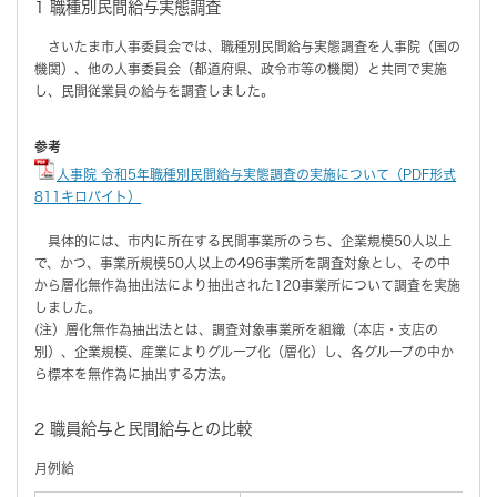
1 職種別民間給与実態調査
さいたま市人事委員会では、職種別民間給与実態調査を人事院（国の
機関）、他の人事委員会（都道府県、政令市等の機関）と共同で実施
し、民間従業員の給与を調査しました。
参考
人事院 令和5年職種別民間給与実態調査の実施について（PDF形式
811キロバイト）
具体的には、市内に所在する民間事業所のうち、企業規模50人以上
で、かつ、事業所規模50人以上の496事業所を調査対象とし、その中
から層化無作為抽出法により抽出された120事業所について調査を実施
しました。
(注）層化無作為抽出法とは、調査対象事業所を組織（本店・支店の
別）、企業規模、産業によりグループ化（層化）し、各グループの中か
ら標本を無作為に抽出する方法。
2 職員給与と民間給与との比較
月例給