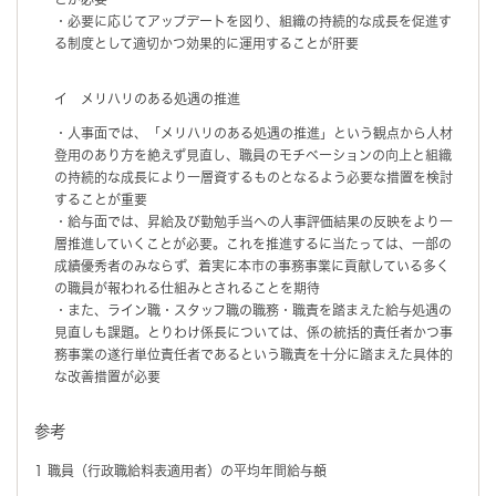
・必要に応じてアップデートを図り、組織の持続的な成長を促進す
る制度として適切かつ効果的に運用することが肝要
イ メリハリのある処遇の推進
・人事面では、「メリハリのある処遇の推進」という観点から人材
登用のあり方を絶えず見直し、職員のモチベーションの向上と組織
の持続的な成長により一層資するものとなるよう必要な措置を検討
することが重要
・給与面では、昇給及び勤勉手当への人事評価結果の反映をより一
層推進していくことが必要。これを推進するに当たっては、一部の
成績優秀者のみならず、着実に本市の事務事業に貢献している多く
の職員が報われる仕組みとされることを期待
・また、ライン職・スタッフ職の職務・職責を踏まえた給与処遇の
見直しも課題。とりわけ係長については、係の統括的責任者かつ事
務事業の遂行単位責任者であるという職責を十分に踏まえた具体的
な改善措置が必要
参考
1 職員（行政職給料表適用者）の平均年間給与額