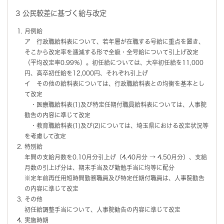
3 公民較差に基づく給与改定
月例給
ア 行政職給料表について、若年層が在職する号給に重点を置き、
そこから改定率を逓減する形で全級・全号給について引上げ改定
（平均改定率0.99％）。初任給については、大卒初任給を11,000
円、高卒初任給を12,000円、それぞれ引上げ
イ その他の給料表については、行政職給料表との均衡を基本とし
て改定
・医療職給料表(1)及び特定任期付職員給料表については、人事院
勧告の内容に準じて改定
・教育職給料表(1)及び(2)については、埼玉県における改定状況等
を考慮して改定
特別給
年間の支給月数を0.10月分引上げ（4.40月分 → 4.50月分）、支給
月数の引上げ分は、期末手当及び勤勉手当に均等に配分
※定年前再任用短時間勤務職員及び特定任期付職員は、人事院勧告
の内容に準じて改定
その他
初任給調整手当について、人事院勧告の内容に準じて改定
実施時期