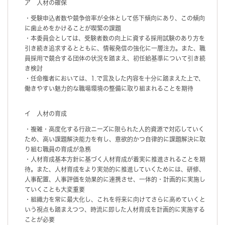
ア 人材の確保
・受験申込者数や競争倍率が全体として低下傾向にあり、この傾向
に歯止めをかけることが喫緊の課題
・本委員会としては、受験者数の向上に資する採用試験のあり方を
引き続き追求するとともに、情報発信の強化に一層注力。また、職
員採用で競合する団体の状況を踏まえ、初任給基準について引き続
き検討
・任命権者においては、1.で言及した内容を十分に踏まえた上で、
働きやすい魅力的な職場環境の整備に取り組まれることを期待
イ 人材の育成
・複雑・高度化する行政ニーズに限られた人的資源で対応していく
ため、高い課題解決能力を有し、意欲的かつ自律的に課題解決に取
り組む職員の育成が急務
・人材育成基本方針に基づく人材育成が着実に推進されることを期
待。また、人材育成をより実効的に推進していくためには、研修、
人事配置、人事評価を効果的に連携させ、一体的・計画的に実施し
ていくことも大変重要
・組織力を常に最大化し、これを将来に向けてさらに高めていくと
いう視点も踏まえつつ、時流に即した人材育成を計画的に実施する
ことが必要