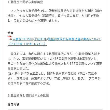
1 職種別民間給与実態調査
さいたま市人事委員会では、職種別民間給与実態調査を人事院（国の
機関）、他の人事委員会（都道府県、政令市等の機関）と共同で実施
し、民間従業員の給与を調査しました。
参考
人事院 2019年(平成31年)職種別民間給与実態調査の実施について
（PDF形式 116キロバイト）
具体的には、市内に所在する民間事業所のうち、企業規模50人以上
で、かつ、事業所規模50人以上の478事業所を調査対象事業所とし、
その中から層化無作為抽出法により抽出された122事業所について調査
を実施しました。
(注）層化無作為抽出法とは、調査対象事業所を組織（本店・支店の
別）、企業規模、産業によりグループ化（層化）し、各グループの中か
ら標本を無作為に抽出する方法。
2 職員給与と民間給与との比較
給与月額