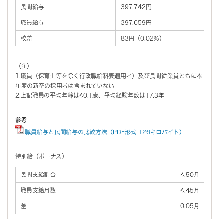
民間給与
397,742円
職員給与
397,659円
較差
83円（0.02％）
（注）
1.職員（保育士等を除く行政職給料表適用者）及び民間従業員ともに本
年度の新卒の採用者は含まれていない
2.上記職員の平均年齢は40.1歳、平均経験年数は17.3年
参考
職員給与と民間給与の比較方法（PDF形式 126キロバイト）
特別給（ボーナス）
民間支給割合
4.50月
職員支給月数
4.45月
差
0.05月