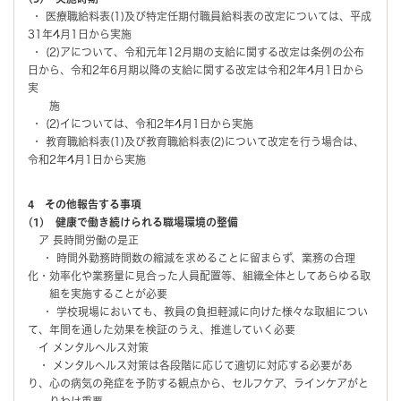
・ 医療職給料表(1)及び特定任期付職員給料表の改定については、平成
31年4月1日から実施
・ (2)アについて、令和元年12月期の支給に関する改定は条例の公布
日から、令和2年6月期以降の支給に関する改定は令和2年4月1日から
実
施
・ (2)イについては、令和2年4月1日から実施
・ 教育職給料表(1)及び教育職給料表(2)について改定を行う場合は、
令和2年4月1日から実施
4 その他報告する事項
(1) 健康で働き続けられる職場環境の整備
ア 長時間労働の是正
・ 時間外勤務時間数の縮減を求めることに留まらず、業務の合理
化・効率化や業務量に見合った人員配置等、組織全体としてあらゆる取
組を実施することが必要
・ 学校現場においても、教員の負担軽減に向けた様々な取組につい
て、年間を通した効果を検証のうえ、推進していく必要
イ メンタルヘルス対策
・ メンタルヘルス対策は各段階に応じて適切に対応する必要があ
り、心の病気の発症を予防する観点から、セルフケア、ラインケアがと
りわけ重要