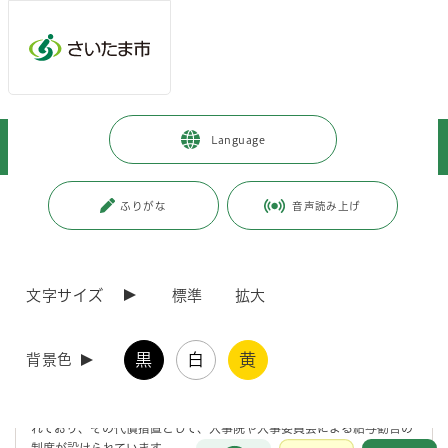
メインメニューへ移動
フッターへ移動します
メインメニューをスキップして本文へ移動
トップページ
>
市政情報
>
さいたま市の人事
>
給与
>
給与勧告
>
Language
令和元年 給与勧告
ページの本文です。
更新日付：2019年9月25日 / ページ番号：C067158
ふりがな
音声読み上げ
令和元年 給与勧告
文字サイズ
標準
拡大
令和元年 職員の給与等に関する報告及び勧告
黒
白
黄
背景色
給与勧告とは
公務員は民間企業の従業員とは異なり、争議権や団体交渉権が制約さ
れており、その代償措置として、人事院や人事委員会による給与勧告の
お問合せ
制度が設けられています。
メインメニューです。