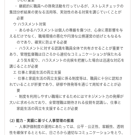
・ 継続的に職員への啓発活動を行っているが、ストレスチェックの
集団分析結果の更なる活用等、実効性のある対策を講じていくことが
必要
ウ ハラスメント対策
・ あらゆるハラスメントは個人の尊厳を傷つけ、心身に悪影響を与
えるだけでなく、職場環境の悪化や円滑な公務運営の妨げともなるも
のであり、確実に防止する必要
・ ハラスメントに対する認識を職員全体で共有させることが重要で
あり、管理監督職は日ごろから適切なコミュニケーションが保たれる
よう気を配り、ハラスメントの兆候を把握した場合は迅速な対応を
講じることが必要
エ 仕事と家庭生活の両立支援
・ 仕事と家庭生活の両立支援に係る制度等は、職員に十分に認知さ
れていることが肝要であり、研修や啓発等を通じて周知することが必
要
・ 制度を利用しやすい職場にするためにはマネジメント力の発揮が
大いに求められており、全管理職は期待される役割を認識し、仕事と
家庭生活の両立を支援することが必要
(2) 能力・実績に基づく人事管理の推進
・ 人事評価制度の運用にあたっては、公平・公正性、客観性、透明
性を確保するとともに、日ごろから適切なコミュニケーションをとり、