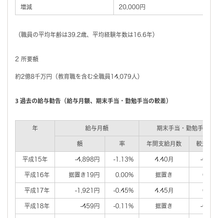
増減
20,000円
（職員の平均年齢は39.2歳、平均経験年数は16.6年）
2 所要額
約2億8千万円（教育職を含む全職員14,079人）
3 過去の給与勧告（給与月額、期末手当・勤勉手当の較差）
年
給与月額
期末手当・勤勉手当
額
率
年間支給月数
較差月
平成15年
-4,898円
-1.13%
4.40月
-0.25
平成16年
据置き19円
0.00%
据置き
0.02
平成17年
-1,921円
-0.45%
4.45月
0.05
平成18年
-459円
-0.11%
据置き
-0.01