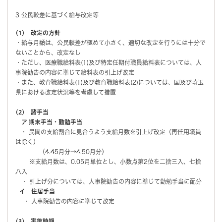
3 公民較差に基づく給与改定等
(1) 改定の方針
・給与月額は、公民較差が極めて小さく、適切な改定を行うには十分で
ないことから、改定なし
・ただし、医療職給料表(1)及び特定任期付職員給料表については、人
事院勧告の内容に準じて給料表の引上げ改定
・また、教育職給料表(1)及び教育職給料表(2)については、国及び埼玉
県における改定状況等を考慮して措置
(2) 諸手当
ア
期末手当・勤勉手当
・ 民間の支給割合に見合うよう支給月数を引上げ改定（再任用職員
は除く）
（4.45月分→4.50月分）
※支給月数は、0.05月単位とし、小数点第2位を二捨三入、七捨
八入
・ 引上げ分については、人事院勧告の内容に準じて勤勉手当に配分
イ 住居手当
・ 人事院勧告の内容に準じて改定
(3) 実施時期