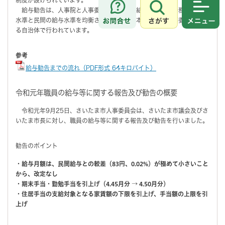
給与勧告は、人事院と人事委員会の調査の結果により、公務員の給与
さがす
メニュ
水準と民間の給与水準を均衡させることを基本に、国や人事委員会のあ
る自治体で行われています。
参考
給与勧告までの流れ（PDF形式 64キロバイト）
令和元年職員の給与等に関する報告及び勧告の概要
令和元年9月25日、さいたま市人事委員会は、さいたま市議会及びさ
いたま市長に対し、職員の給与等に関する報告及び勧告を行いました。
勧告のポイント
・
給与月額は、民間給与との較差（83円、0.02%）が極めて小さいこと
から、改定なし
・期末手当・勤勉手当を引上げ（4.45月分 → 4.50月分）
・住居手当の支給対象となる家賃額の下限を引上げ、手当額の上限を引
上げ