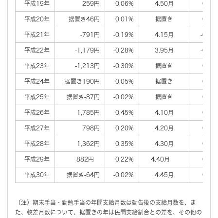
平成19年
259円
0.06%
4.50月
0.05
平成20年
据置き46円
0.01%
据置き
0.02
平成21年
-791円
-0.19%
4.15月
-0.35
平成22年
-1,179円
-0.28%
3.95月
-0.20
平成23年
-1,213円
-0.30%
据置き
0.02
平成24年
据置き190円
0.05%
据置き
0.02
平成25年
据置き-87円
-0.02%
据置き
0.01
平成26年
1,785円
0.45%
4.10月
0.15
平成27年
798円
0.20%
4.20月
0.10
平成28年
1,362円
0.35%
4.30月
0.10
平成29年
882円
0.22%
4.40月
0.10
平成30年
据置き-64円
-0.02%
4.45月
0.05
（注）期末手当・勤勉手当の年間支給月数は勧告後の支給月数を、ま
た、較差月数について、据置きの年は民間支給割合との差を、その他の