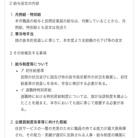
2 給与改定の内容
月例給・特別給
本市職員の給与と民間従業員の給与は、均衡していることから、月
例給、特別給とも改定は見送り
寒冷地手当
国の抜本的見直しに準じて、本年度より支給額の引下げ等の改定
3 その他報告する事項
給与制度等について
ア 初任給基準
民間の状況並びに国及び他の政令指定都市の状況を勘案し、初任
給基準の見直しを含め、早急に検討する必要がある。
イ 退職時特別昇給
退職時における特別昇給制度については、国が当該制度を廃止し
たことを踏まえ、本市においても国に準じて措置する必要があ
る。
公務員制度改革等に向けた取組
住民サービスの一層の充実のために職員の持てる能力が最大限発揮
され、その能力・実績が適切に反映される人事・給与制度の構築に