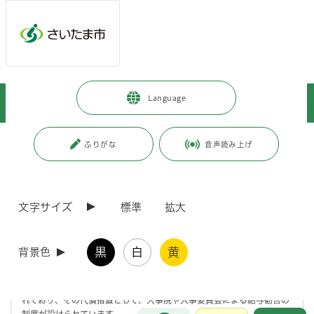
メインメニューへ移動
フッターへ移動します
メインメニューをスキップして本文へ移動
トップページ
>
市政情報
>
さいたま市の人事
>
給与
>
給与勧告
>
Language
平成16年 給与勧告
ページの本文です。
更新日付：2013年12月24日 / ページ番号：C001657
ふりがな
音声読み上げ
平成16年 給与勧告
文字サイズ
標準
拡大
平成16年職員の給与等に関する報告及び勧告
黒
白
黄
背景色
給与勧告とは
公務員は民間企業の従業員とは異なり、争議権や団体交渉権が制約さ
れており、その代償措置として、人事院や人事委員会による給与勧告の
お問合せ
制度が設けられています。
メインメニューです。