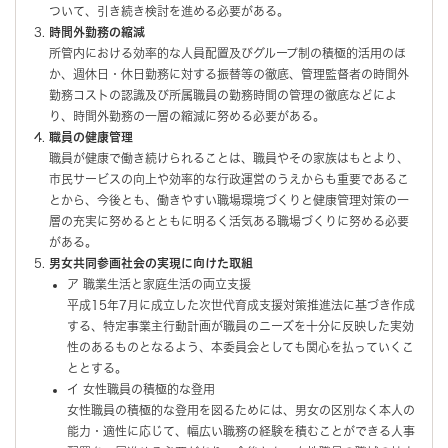
ついて、引き続き検討を進める必要がある。
時間外勤務の縮減
所管内における効率的な人員配置及びグループ制の積極的活用のほ
か、週休日・休日勤務に対する振替等の徹底、管理監督者の時間外
勤務コストの認識及び所属職員の勤務時間の管理の徹底などによ
り、時間外勤務の一層の縮減に努める必要がある。
職員の健康管理
職員が健康で働き続けられることは、職員やその家族はもとより、
市民サービスの向上や効率的な行政運営のうえからも重要であるこ
とから、今後とも、働きやすい職場環境づくりと健康管理対策の一
層の充実に努めるとともに明るく活気ある職場づくりに努める必要
がある。
男女共同参画社会の実現に向けた取組
ア 職業生活と家庭生活の両立支援
平成15年7月に成立した次世代育成支援対策推進法に基づき作成
する、特定事業主行動計画が職員のニーズを十分に反映した実効
性のあるものとなるよう、本委員会としても関心を払っていくこ
ととする。
イ 女性職員の積極的な登用
女性職員の積極的な登用を図るためには、男女の区別なく本人の
能力・適性に応じて、幅広い職務の経験を積むことができる人事