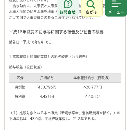
給与勧告は、人事院と人事委員会の調査の結果により、公務員の給与
さがす
メニュ
水準と民間の給与水準を均衡させることを基本に、毎年8月から10月に
かけて国や人事委員会のある自治体で行われています。
平成16年職員の給与等に関する報告及び勧告の概要
勧告日：平成16年9月16日
1 本市職員と民間従業員との給与較差（公民較差）
給与較差（公民較差）
区分
民間給与
本市職員給与（行政職）
月例給
430,796円
430,777円
特別給
4.42月分
4.40月分
（注）比較対象となる本市職員（新規学卒者、消防職員等を除く。）の
平均年齢は、43.0歳、平均経験年数は、21.2年である。