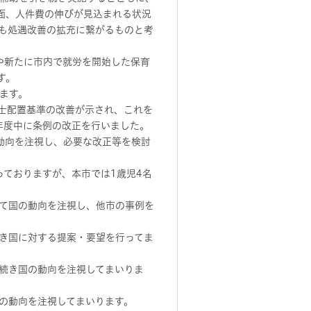
面、人件費の伸びが見込まれる状況
も処遇改善の拡充に繋がるものと考
や新たに市内で就労を開始した保育
す。
ます。
育士配置基準の改善が示され、これを
年度中に条例の改正を行いました。
動向を注視し、必要な改正等を検討
ておりますが、本市では1歳児4名
て国の動向を注視し、他市の事例を
き国に対する提案・要望を行ってま
続き国の動向を注視してまいりま
の動向を注視してまいります。