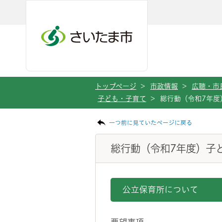
メインメニューへ移動
フッターへ移動します
メインメニューをスキップして本文へ移動
トップページ
>
市政情報
>
広聴・市
子ども・子育て
>
総行動（令和7年度
ページの本文です。
一つ前に見ていたページに戻る
総行動（令和7年度）子
公立保育所について