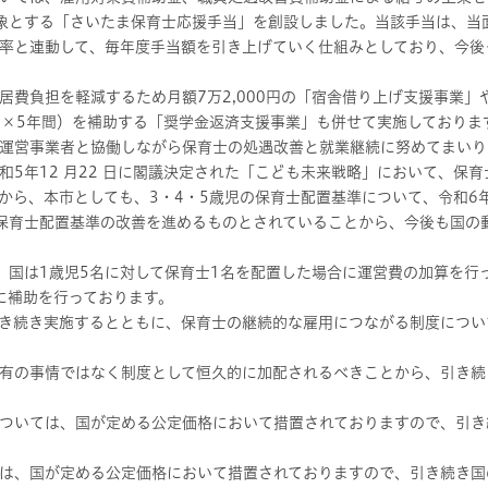
象とする「さいたま保育士応援手当」を創設しました。当該手当は、当
率と連動して、毎年度手当額を引き上げていく仕組みとしており、今後
費負担を軽減するため月額7万2,000円の「宿舎借り上げ支援事業」
万円×5年間）を補助する「奨学金返済支援事業」も併せて実施しておりま
運営事業者と協働しながら保育士の処遇改善と就業継続に努めてまいり
5年12 月22 日に閣議決定された「こども未来戦略」において、保
から、本市としても、3・4・5歳児の保育士配置基準について、令和6
保育士配置基準の改善を進めるものとされていることから、今後も国の
国は1歳児5名に対して保育士1名を配置した場合に運営費の加算を行っ
に補助を行っております。
き続き実施するとともに、保育士の継続的な雇用につながる制度につい
有の事情ではなく制度として恒久的に加配されるべきことから、引き続
ついては、国が定める公定価格において措置されておりますので、引き
は、国が定める公定価格において措置されておりますので、引き続き国