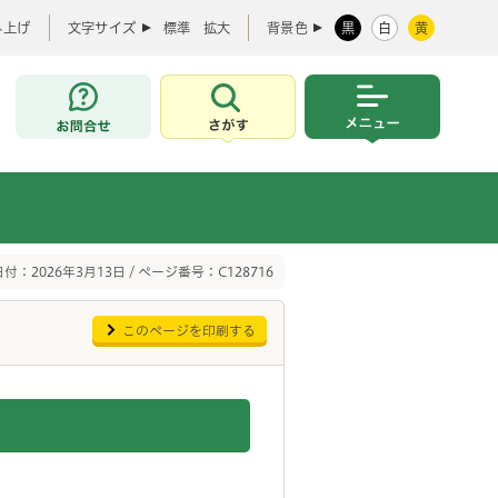
み上げ
文字サイズ
標準
拡大
背景色
黒
白
黄
お問合せ
さがす
メニュー
付：2026年3月13日 / ページ番号：C128716
このページを印刷する