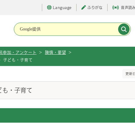
Language
ふりがな
音声読
メインメニューです。
民参加・アンケート
>
陳情・要望
>
）子ども・子育て
更新日
ども・子育て