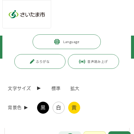
メインメニューへ移動
フッターへ移動します
メインメニューをスキップして本文へ移動
トップページ
>
市政情報
>
募集
>
職員採用
>
Language
職員採用（教育委員会）
>
令和9年度採用（令和8年度実施）さいたま市立学校教員採用選考試験
ふりがな
音声読み上げ
ページの本文です。
更新日付：2026年8月3日 / ページ番号：C128214
令和9年度採用（令和8年度実施）さいたま市立学
校教員採用選考試験
文字サイズ
標準
拡大
令和9年度採用（令和8年度実施） さいたま市立学校教
黒
白
黄
背景色
員採用選考試験に関する情報を、随時お知らせします
災害等により試験の日程が変更になる場合なども、こち
らに掲載いたします
お問合せ
メインメニューです。