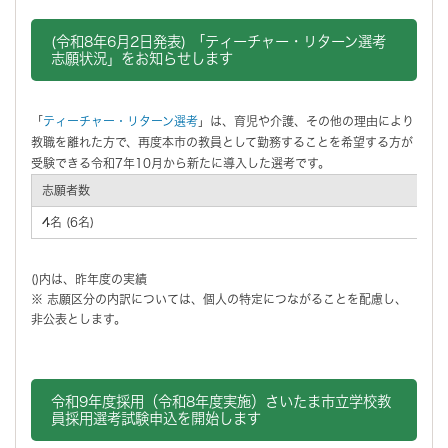
(令和8年6月2日発表) 「ティーチャー・リターン選考
志願状況」をお知らせします
「
ティーチャー・リターン選考
」は、育児や介護、その他の理由により
教職を離れた方で、再度本市の教員として勤務することを希望する方が
受験できる令和7年10月から新たに導入した選考です。
志願者数
4名 (6名)
()内は、昨年度の実績
※ 志願区分の内訳については、個人の特定につながることを配慮し、
非公表とします。
令和9年度採用（令和8年度実施）さいたま市立学校教
員採用選考試験申込を開始します