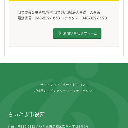
教育委員会事務局/学校教育部/教職員人事課 人事係
電話番号：048-829-1653 ファックス：048-829-1990
お問い合わせフォーム
フッターです。
サイトマップ
当サイトについて
ご利用ガイド
アクセシビリティポリシー
さいたま市役所
住所：〒330-9588 さいたま市浦和区常盤六丁目4番4号