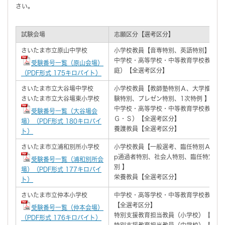
さい。
試験会場
志願区分【選考区分】
さいたま市立原山中学校
小学校教員【音専特別、英語特別】
中学校・高等学校・中等教育学校教員（
受験番号一覧（原山会場）
庭）【全選考区分】
（PDF形式 175キロバイト）
さいたま市立大谷場中学校
小学校教員【教師塾特別Ａ、大学推薦特
さいたま市立大谷場東小学校
験特別、プレゼン特別、1次特例 】
中学校・高等学校・中等教育学校教員（
受験番号一覧（大谷場会
Ｇ・Ｓ）【全選考区分】
場）（PDF形式 180キロバイ
養護教員【全選考区分】
ト）
さいたま市立浦和別所小学校
小学校教員【一般選考、臨任特別Ａ、教師塾
p通過者特別、社会人特別、臨任特別B
受験番号一覧（浦和別所会
別 】
場）（PDF形式 177キロバイ
栄養教員【全選考区分】
ト）
さいたま市立仲本小学校
中学校・高等学校・中等教育学校教員（
【全選考区分】
受験番号一覧（仲本会場）
特別支援教育担当教員（小学校）【全選
（PDF形式 176キロバイト）
特別支援教育担当教員（中学校）【全選