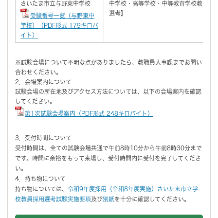
さいたま市立与野東中学校
中学校・高等学校・中等教育学校教員【一般
選考】
受験番号一覧（与野東中
学校）（PDF形式 179キロバ
イト）
※試験会場について不明な点がありましたら、教職員人事課までお問い
合わせください。
2．会場案内について
試験会場の所在地及びアクセス方法については、以下の会場案内を確認
してください。
第1次試験会場案内（PDF形式 248キロバイト）
3．受付時間について
受付時間は、全ての試験会場共通で午前8時10分から午前8時30分まで
です。時間に余裕をもって来場し、受付時間内に受付を完了してくださ
い。
4．持ち物について
持ち物については、
令和9年度採用（令和8年度実施）さいたま市立学
校教員採用選考試験実施要項
及び
別紙
を十分に確認してください。