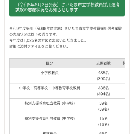
（令和8年6月2日発表）さいたま市立学校教員採用選考
試験の志願状況をお知らせします
令和9年度採用（令和8年度実施）さいたま市立学校教員採用選考試験
の志願状況は以下の通りです。
今年度は1,025名の方にご志願いただきました。
詳細は添付ファイルをご覧ください。
区分
志願者数
採用見
小学校教員
435名
90
(390名)
(100
中学校・高等学校・中等教育学校教員
436名
90
(494名)
(100
特別支援教育担当教員 (小学校)
39名
20
(39名)
(20
特別支援教育担当教員 (中学校)
15名
5
(16名)
(2名
養護教員
65名
5