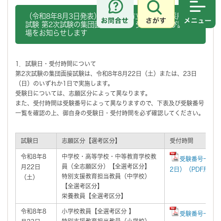
さがす
メニュ
（令和8年8月3日発表）さいたま市立学校教員採用選考
試験 第2次試験の集団面接試験日・受付時間及び試験会
場をお知らせします
1．試験日・受付時間について
第2次試験の集団面接試験は、令和8年8月22日（土）または、23日
（日）のいずれか1日で実施します。
受験日については、志願区分によって異なります。
また、受付時間は受験番号によって異なりますので、下表及び受験番号
一覧を確認の上、御自身の受験日・受付時間を必ず確認してください。
試験日
志願区分【選考区分】
受付時間
令和8年8
中学校・高等学校・中等教育学校教
受験番号一覧（
員（全志願区分）【全選考区分】
月22日
2日）（PDF形式 
特別支援教育担当教員（中学校）
（土）
【全選考区分】
栄養教員【全選考区分】
令和8年8
小学校教員【全選考区分 】
受験番号一覧（
特別支援教育担当教員（小学校）