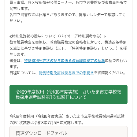
員人事課、各区役所情報公開コーナー、各市立図書館及び東京事務所で
配布します。
各市立図書館には休館日がありますので、開館カレンダーで確認してく
ださい。
≪特別免許状の授与について（パイオニア特別選考のみ）≫
教育職員検定を実施し、教育職員検定の合格者に対して、構造改革特別
区域法に基づき特別免許状（以下、「特例特別免許状」という。）を授
与します。
審査は、
特例特別免許状の授与に係る教育職員検定の基準
に基づき行い
ます。
日程については、
特例特別免許状授与までの手続き
を御確認ください。
令和9年度採用（令和8年度実施） さいたま市立学校教
員採用選考試験第1次試験日について
令和9年度採用（令和8年度実施）さいたま市立学校教員採用選考試験
の第1次試験は令和8年7月5日に実施します。
関連ダウンロードファイル