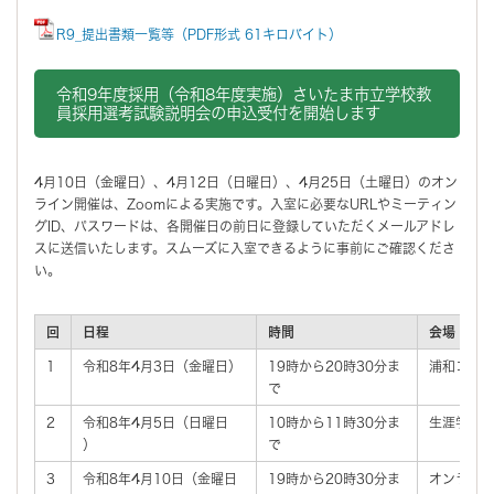
R9_提出書類一覧等（PDF形式 61キロバイト）
令和9年度採用（令和8年度実施）さいたま市立学校教
員採用選考試験説明会の申込受付を開始します
4月10日（金曜日）、4月12日（日曜日）、4月25日（土曜日）のオン
ライン開催は、Zoomによる実施です。入室に必要なURLやミーティン
グID、パスワードは、各開催日の前日に登録していただくメールアドレ
スに送信いたします。スムーズに入室できるように事前にご確認くださ
い。
回
日程
時間
会場
1
令和8年4月3日（金曜日）
19時から20時30分ま
浦和コミ
で
2
令和8年4月5日（日曜日
10時から11時30分ま
生涯学習
）
で
3
令和8年4月10日（金曜日
19時から20時30分ま
オンライ