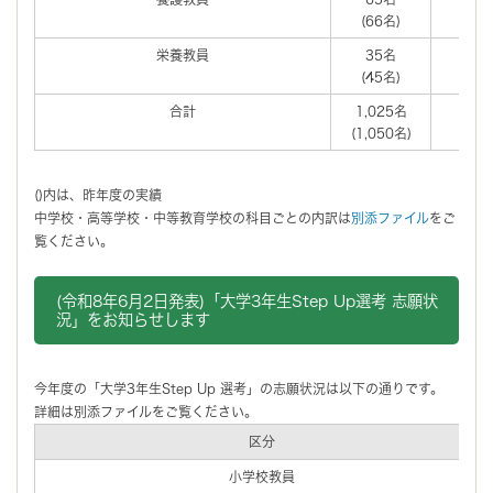
(66名)
(5名
栄養教員
35名
3
(45名)
(3名
合計
1,025名
21
(1,050名)
(230
()内は、昨年度の実績
中学校・高等学校・中等教育学校の科目ごとの内訳は
別添ファイル
をご
覧ください。
(令和8年6月2日発表)「大学3年生Step Up選考 志願状
況」をお知らせします
今年度の「大学3年生Step Up 選考」の志願状況は以下の通りです。
詳細は別添ファイルをご覧ください。
区分
小学校教員