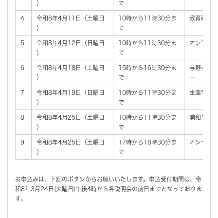
）
で
4
令和8年4月11日（土曜日
10時から11時30分ま
教育研究
）
で
5
令和8年4月12日（日曜日
10時から11時30分ま
オンライ
）
で
6
令和8年4月18日（土曜日
15時から16時30分ま
与野本町
）
で
ー
7
令和8年4月19日（日曜日
10時から11時30分ま
生涯学習
）
で
8
令和8年4月25日（土曜日
10時から11時30分ま
浦和コミ
）
で
9
令和8年4月25日（土曜日
17時から18時30分ま
オンライ
）
で
お申込みは、下記のボタンからお願いいたします。申込受付期間は、令
和8年3月24日(火曜日)午後4時から各説明会の前日までとなっておりま
す。