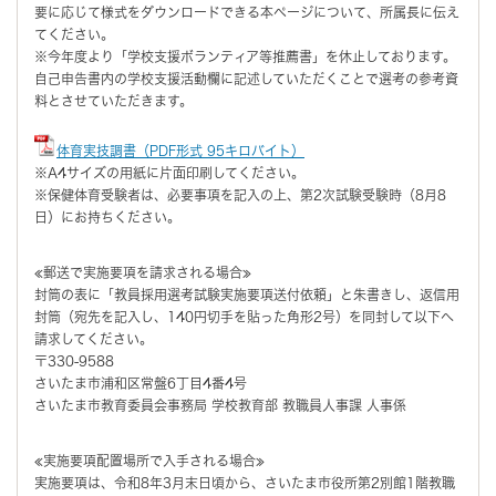
要に応じて様式をダウンロードできる本ページについて、所属長に伝え
てください。
※今年度より「学校支援ボランティア等推薦書」を休止しております。
自己申告書内の学校支援活動欄に記述していただくことで選考の参考資
料とさせていただきます。
体育実技調書（PDF形式 95キロバイト）
※A4サイズの用紙に片面印刷してください。
※保健体育受験者は、必要事項を記入の上、第2次試験受験時（8月8
日）にお持ちください。
≪郵送で実施要項を請求される場合≫
封筒の表に「教員採用選考試験実施要項送付依頼」と朱書きし、返信用
封筒（宛先を記入し、140円切手を貼った角形2号）を同封して以下へ
請求してください。
〒330-9588
さいたま市浦和区常盤6丁目4番4号
さいたま市教育委員会事務局 学校教育部 教職員人事課 人事係
≪実施要項配置場所で入手される場合≫
実施要項は、令和8年3月末日頃から、さいたま市役所第2別館1階教職