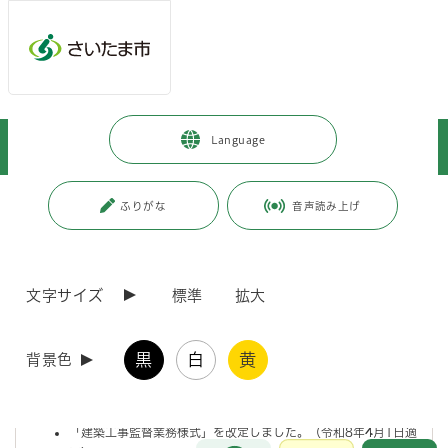
メインメニューへ移動
フッターへ移動します
メインメニューをスキップして本文へ移動
トップページ
>
事業者向けの情報
>
まちづくり・交通・建設
>
Language
公共工事
>
公共建築工事関係
>
工事管理
ページの本文です。
更新日付：2026年4月10日 / ページ番号：C073018
ふりがな
音声読み上げ
工事管理
文字サイズ
標準
拡大
工事管理に関する要領・仕様書・様式等を掲載しています。
「さいたま市建築工事特別共通仕様書」を改定しました。（令和
黒
白
黄
背景色
8年4月1日適用）
「さいたま市電気設備工事・機械設備工事特別共通仕様書」を改
定しました。（令和8年4月1日適用）
「建築工事監督業務様式」を改定しました。（令和8年4月1日適
お問合せ
メインメニューです。