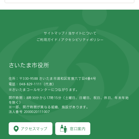
フッターです。
サイトマップ
当サイトについて
ご利用ガイド
アクセシビリティポリシー
さいたま市役所
住所：〒330-9588 さいたま市浦和区常盤六丁目4番4号
電話：048-829-1111（代表）
※さいたまコールセンターにつながります。
開庁時間：8時30分から17時15分（土曜日、日曜日、祝日、休日、年末年始
を除く）
※一部、開庁時間が異なる組織、施設があります。
法人番号 2000020111007
アクセスマップ
窓口案内