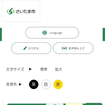
メインメニューへ移動
フッターへ移動します
メインメニューをスキップして本文へ移動
トップページ
>
事業者向けの情報
>
まちづくり・交通・建設
>
Language
公共工事
>
公共建築工事関係
>
工事積算
ページの本文です。
更新日付：2026年4月6日 / ページ番号：C073017
ふりがな
音声読み上げ
工事積算
文字サイズ
標準
拡大
工事積算に関する基準・要領等について掲載しています。
「さいたま市公共建築工事積算基準」を改定しました。(令和7年
黒
白
黄
背景色
10月1日適用)
「さいたま市公共建築工事積算基準【資料編】」を改定しまし
た。(令和8年2月1日適用)
お問合せ
メインメニューです。