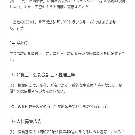
(2) 「貸し収納業者」は会社名以外に「トランクルーム」の名称は使用
しない。また、下記の主旨を明確に表示すること
「当社の○○は、倉庫業法に基づく"トランクルーム"ではありませ
ん。」等
14 墓地等
市長の許可を取得し、許可年月日、許可番号及び経営者名を明記するこ
と。
15 弁護士・公認会計士・税理士等
(1) 掲載内容は、名称、所在地及び一般的な事業案内等に限定し、顧
問先又は依頼者名の表示はしない。
(2) 監督団体等の定める広告規制に基づいたものであること
16 人材募集広告
(1) 労働基準法（昭和22年法律第49号）等関係法令を遵守しているこ