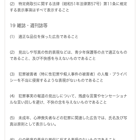
(2) 特定商取引に関する法律（昭和51年法律第57号）第11条に規定
する表示事項はすべて表示すること
19 雑誌・週刊誌等
(1) 適正な品位を保った広告であること
(2) 見出しや写真の性的表現などは、青少年保護等の点で適正なもの
であること、及び不快感を与えないものであること
(3) 犯罪被害者（特に性犯罪や殺人事件の被害者）の人権・プライバ
シーを不当に侵害するような表現がないものであること
(4) 犯罪事実の報道の見出しについて、残虐な言葉やセンセーショナ
ルな言い回しを避け、不快の念を与えないものであること
(5) 未成年、心神喪失者などの犯罪に関連した広告では、氏名及び写
真は原則として表示しない。
(6) 公の秩序や善良な風俗に反する表現のないものであること