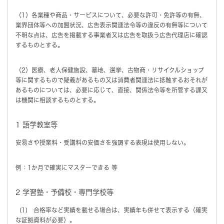
（1）各業種や商品・サービスについて、必要な許可・免許等の有無、
業界団体等への加盟状況、広告表示関連法令等の違反の有無等について
不明な点は、広告を掲載する事業者又は広告を取扱う広告代理店に確認
するものとする。
（2）医療、老人保健施設、墓地、選挙、古物商・リサイクルショップ
等に関するもので疑義があるもの又は消費者関連法に抵触するおそれが
あるものについては、必要に応じて、直接、関係法令等を所管する課又
は機関に相談するものとする。
1 語学教室等
安易さや授業料・受講料の安価さを強調する表現は使用しない。
例：1か月で確実にマスターできる 等
2 学習塾・予備校・専門学校等
(1) 合格率など実績を載せる場合は、実績年も併せて表示する（確実
な証拠資料が必要）。