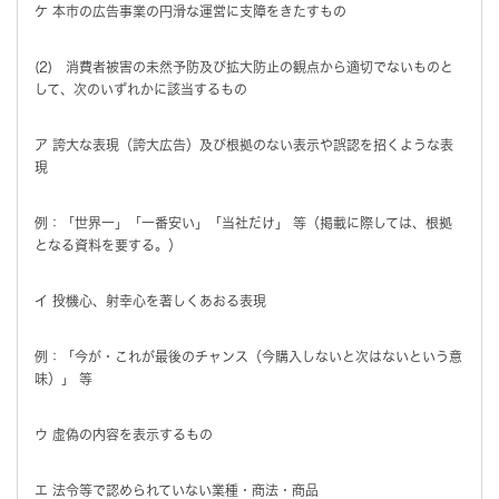
ケ 本市の広告事業の円滑な運営に支障をきたすもの
(2) 消費者被害の未然予防及び拡大防止の観点から適切でないものと
して、次のいずれかに該当するもの
ア 誇大な表現（誇大広告）及び根拠のない表示や誤認を招くような表
現
例：「世界一」「一番安い」「当社だけ」 等（掲載に際しては、根拠
となる資料を要する。）
イ 投機心、射幸心を著しくあおる表現
例：「今が・これが最後のチャンス（今購入しないと次はないという意
味）」 等
ウ 虚偽の内容を表示するもの
エ 法令等で認められていない業種・商法・商品