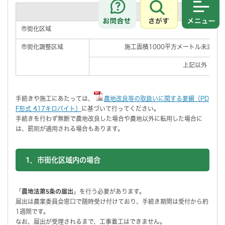
区域
さがす
メニュ
市街化区域
市街化調整区域
施工面積1000平方メートル未満か
上記以外
手続きや施工にあたっては、
農地改良等の取扱いに関する要綱（PD
F形式 417キロバイト）
に基づいて行ってください。
手続きを行わず無断で農地改良した場合や農地以外に転用した場合に
は、罰則が適用される場合もあります。
1．市街化区域内の場合
「
農地法第5条の届出
」を行う必要があります。
届出は農業委員会窓口で随時受け付けており、手続き期間は受付から約
1週間です。
なお、届出が受理されるまで、工事着工はできません。