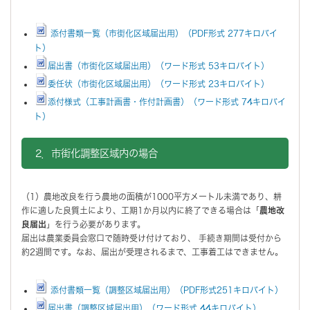
添付書類一覧（市街化区域届出用）（PDF形式 277キロバイ
ト）
届出書（市街化区域届出用）（ワード形式 53キロバイト）
委任状（市街化区域届出用）（ワード形式 23キロバイト）
添付様式（工事計画書・作付計画書）（ワード形式 74キロバイ
ト）
2．市街化調整区域内の場合
（1）農地改良を行う農地の面積が1000平方メートル未満であり、耕
作に適した良質土により、工期1か月以内に終了できる場合は「
農地改
良届出
」を行う必要があります。
届出は農業委員会窓口で随時受け付けており、 手続き期間は受付から
約2週間です。なお、届出が受理されるまで、工事着工はできません。
添付書類一覧（調整区域届出用）（PDF形式251キロバイト）
届出書（調整区域届出用）（ワード形式 44キロバイト）