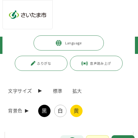
メインメニューへ移動
フッターへ移動します
メインメニューをスキップして本文へ移動
トップページ
>
事業者向けの情報
>
環境・産業・企業立地
>
農業
>
Language
農地改良について（土の搬入を伴うもの）
ページの本文です。
更新日付：2026年5月25日 / ページ番号：C010270
ふりがな
音声読み上げ
農地改良について（土の搬入を伴うもの）
文字サイズ
標準
拡大
土の搬入を伴うもので、農地の利用増進又は農地の保全といった農業経
営の改善を目的とする農地改良（盛土）については、市街化調整区域、
市街化区域内の農地を問わず手続きが必要です。
黒
白
黄
背景色
都市計画区域ごとの手続きについて
お問合せ
メインメニューです。