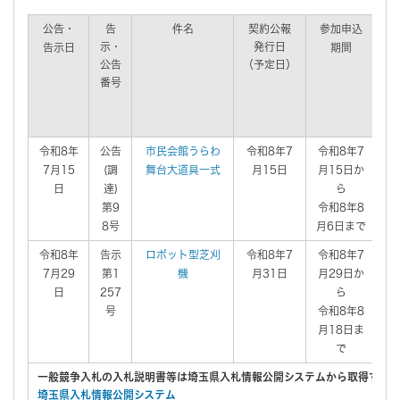
公告・
告
件名
契約公報
参加申込
示・
発行日
告示日
期間
公告
（予定日）
(
番号
（
令和8年
公告
市民会館うらわ
令和8年7
令和8年7
7月15
(調
舞台大道具一式
月15日
月15日か
日
達)
ら
第9
令和8年8
8号
月6日まで
令和8年
告示
ロボット型芝刈
令和8年7
令和8年7
7月29
第1
機
月31日
月29日か
日
257
ら
号
令和8年8
月18日ま
で
一般競争入札の入札説明書等は埼玉県入札情報公開システムから取得する
埼玉県入札情報公開システム