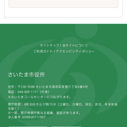
フッターです。
サイトマップ
当サイトについて
ご利用ガイド
アクセシビリティポリシー
さいたま市役所
住所：〒330-9588 さいたま市浦和区常盤六丁目4番4号
電話：048-829-1111（代表）
※さいたまコールセンターにつながります。
開庁時間：8時30分から17時15分（土曜日、日曜日、祝日、休日、年末年始
を除く）
※一部、開庁時間が異なる組織、施設があります。
法人番号 2000020111007