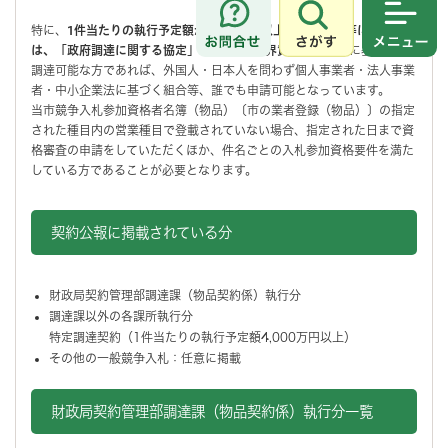
さがす
メニュ
特に、
1件当たりの執行予定額が4,000万円以上の物品購入等について
は、「政府調達に関する協定」（WTO（世界貿易協定））
に基づき、
調達可能な方であれば、外国人・日本人を問わず個人事業者・法人事業
者・中小企業法に基づく組合等、誰でも申請可能となっています。
当市競争入札参加資格者名簿（物品）〔市の業者登録（物品）〕の指定
された種目内の営業種目で登載されていない場合、指定された日まで資
格審査の申請をしていただくほか、件名ごとの入札参加資格要件を満た
している方であることが必要となります。
契約公報に掲載されている分
財政局契約管理部調達課（物品契約係）執行分
調達課以外の各課所執行分
特定調達契約（1件当たりの執行予定額4,000万円以上）
その他の一般競争入札：任意に掲載
財政局契約管理部調達課（物品契約係）執行分一覧