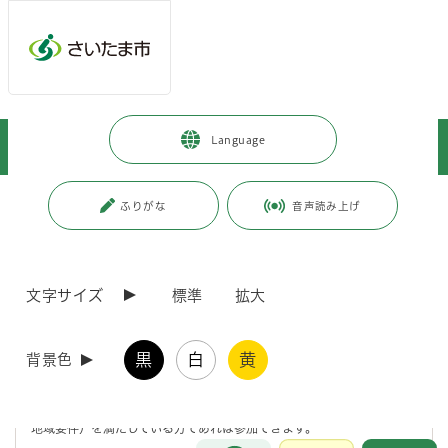
メインメニューへ移動
フッターへ移動します
メインメニューをスキップして本文へ移動
トップページ
>
事業者向けの情報
>
届出・手続き
>
入札・契約
>
Language
一般競争入札告示
>
物品購入等
>
一般競争入札 （物品購入等） 公告
ページの本文です。
更新日付：2026年7月29日 / ページ番号：C009372
ふりがな
音声読み上げ
一般競争入札 （物品購入等） 公告
文字サイズ
標準
拡大
財政局契約管理部調達課（物品契約係）が執行する物品購入等（物品購
入・物品製造（印刷製本を含む）・物品修繕（リース・レンタルは除き
ます））に係る入札の内容です。
黒
白
黄
背景色
当市競争入札参加資格者名簿（物品）〔市の業者登録（物品）〕に登載
されていることのほか、件名ごとの入札参加資格要件（種目・所在地の
地域要件）を満たしている方であれば参加できます。
お問合せ
メインメニューです。