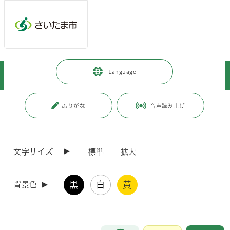
メインメニューへ移動
フッターへ移動します
メインメニューをスキップして本文へ移動
トップページ
>
事業者向けの情報
>
届出・手続き
>
福祉
>
Language
有料老人ホーム等に対する立入検査について
ページの本文です。
更新日付：2026年3月18日 / ページ番号：C087562
ふりがな
音声読み上げ
有料老人ホーム等に対する立入検査について
文字サイズ
標準
拡大
有料老人ホーム等に対する立入検査について
黒
白
黄
背景色
令和3年度より、「さいたま市総合振興計画実施計画」に基づき、毎
年度45施設、5年間で計225施設に対して老人福祉法に基づく立入検査
を実施します。
お問合せ
メインメニューです。