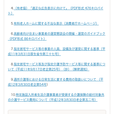
4.
（有老協）「適正な広告表示に向けて」（PDF形式 476キロバイ
ト）
5.
有料老人ホームに関する不当な表示（消費者庁ホームページ）
6.
高齢者向け住まい事業者の運営懇談会の開催・運営のガイドブック
（PDF形式 86キロバイト）
7.
指定居宅サービス等の事業の人員、設備及び運営に関する基準（平
成11年3月31日厚生省令第三十七号）
8.
指定居宅サービス等及び指定介護予防サービス等に関する基準につ
いて（平成11年9月17日老企第25号）（抄）（解釈通知）
9.
通所介護等における日常生活に要する費用の取扱いについて （平
成12年3月30日老企第54号
）
10.
特定施設入所者生活介護事業者が受領する介護保険の給付対象外
の介護サービス費用について（平成12年3月30日老企第五二号）