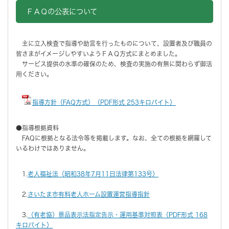
ＦＡＱの公表について
主に立入検査で指導や助言を行ったものについて、設置者及び職員の
皆さまがイメージしやすいようＦＡＱ方式にまとめました。
サービス提供の水準の確保のため、検査の実施の有無に関わらず御活
用ください。
指導方針（FAQ方式）（PDF形式 253キロバイト）
●指導根拠資料
FAQに根拠となる法令等を掲載します。なお、全ての根拠を網羅して
いるわけではありません。
1.
老人福祉法（昭和38年7月11日法律第133号）
2.
さいたま市有料老人ホーム設置運営指導指針
3.
（有老協）景品表示法指定告示・運用基準対照表（PDF形式 168
キロバイト）