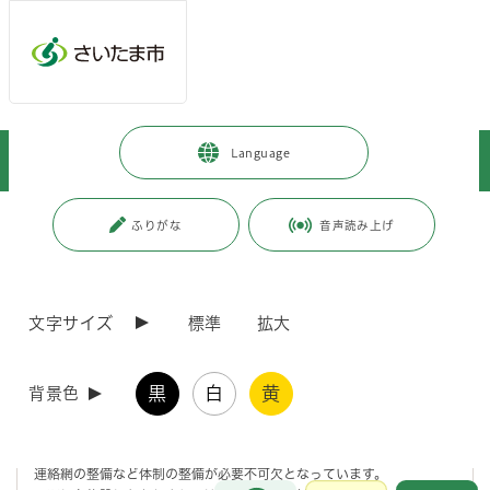
メインメニューへ移動
フッターへ移動します
メインメニューをスキップして本文へ移動
トップページ
>
事業者向けの情報
>
届出・手続き
>
福祉
>
Language
老人福祉施設危機管理マニュアル指針について
ページの本文です。
更新日付：2023年11月16日 / ページ番号：C043278
ふりがな
音声読み上げ
老人福祉施設危機管理マニュアル指針について
文字サイズ
標準
拡大
老人福祉施設危機管理マニュアル指針
黒
白
黄
背景色
老人福祉施設で万が一、事件や事故等不測の事態が発生した際には、
まずは入所者及び利用者の安全確保を行った上で、迅速かつ的確な対応
が求められており、そのためには、的確な状況把握、迅速な初動対応、
連絡網の整備など体制の整備が必要不可欠となっています。
お問合せ
メインメニューです。