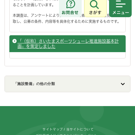
ることを計画しています。
さがす
メニュ
本調査は、アンケートにより広く民間事業者の皆様のご意見等を聴
取し、公募の条件、内容等を具体化するために実施するものです。
「（仮称）さいたまスポーツシューレ推進施設基本計
画」を策定しました
「施設整備」の他の分類
フッターです。
サイトマップ
当サイトについて