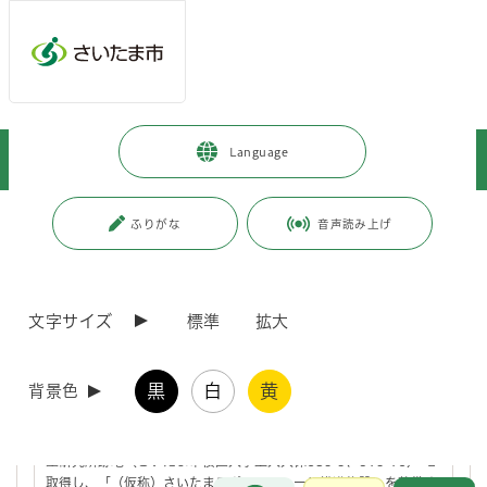
ページの本文です。
メインメニューへ移動
フッターへ移動します
メインメニューをスキップして本文へ移動
トップページ
>
観光・スポーツ・文化
>
スポーツ・公園・余暇
>
Language
施設整備
>
さいたまスポーツシューレ推進施設整備事業
ページ番号：J008020
ふりがな
音声読み上げ
さいたまスポーツシューレ推進施設整備事業
文字サイズ
標準
拡大
（仮称）さいたまスポーツシューレ推進施設整備に関す
る市場調査について
黒
白
黄
背景色
本市では、スポーツ文化の発展と継承を図り、健康で活力ある「ス
ポーツのまち さいたま」を実現するために、埼玉県から旧埼玉県衛
生研究所跡地（さいたま市桜区大字上大久保639-9、519-16） を
取得し、「（仮称）さいたまスポーツシューレ推進施設」を整備す
お問合せ
メインメニューです。