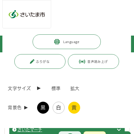
ページの本文です。
メインメニューへ移動
フッターへ移動します
メインメニューをスキップして本文へ移動
トップページ
>
観光・スポーツ・文化
>
スポーツ・公園・余暇
>
Language
スポーツチーム・団体等
>
さいたまスポーツコミッション
ページ番号：J008011
ふりがな
音声読み上げ
さいたまスポーツコミッション
文字サイズ
標準
拡大
大宮けんぽグラウンド（Ｓフィールド）
さいた
黒
白
黄
背景色
自転車乗り方教室
さいた
さいたマーチ
さいた
お問合せ
メインメニューです。