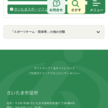
さがす
メニュ
さいたまスポーツフェスティバル
さいた
「スポーツチーム・団体等」の他の分類
フッターです。
サイトマップ
当サイトについて
ご利用ガイド
アクセシビリティポリシー
さいたま市役所
住所：〒330-9588 さいたま市浦和区常盤六丁目4番4号
電話：048-829-1111（代表）