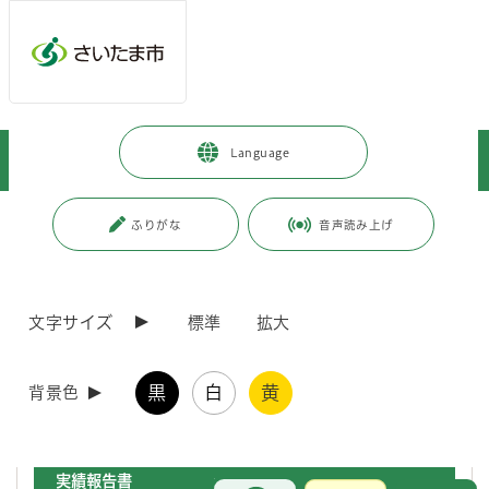
メインメニューへ移動
フッターへ移動します
メインメニューをスキップして本文へ移動
トップページ
>
観光・スポーツ・文化
>
スポーツ・公園・余暇
>
Language
スポーツ施設の予約
>
学校体育施設開放運営委員会に関する資料
ページの本文です。
更新日付：2026年7月7日 / ページ番号：C047721
ふりがな
音声読み上げ
学校体育施設開放運営委員会に関する資料
文字サイズ
標準
拡大
学校体育施設開放事業に関する資料を掲載しています。
提出書類や開放施設管理指導員研修会の資料を掲載していますので、ダ
ウンロードしてご利用ください。
黒
白
黄
※各書類のPDFデータについては、関連ダウンロードファイルからダウ
背景色
ンロードできます。
実績報告書
お問合せ
メインメニューです。