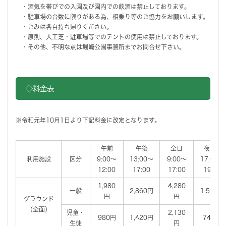
・酒気を帯びでの入園及び園内での飲酒は禁止しております。
・駐車場の台数に限りがある為、相乗り等のご協力をお願いします。
・ごみは各自持ち帰りください。
・原則、人工芝・駐車場等でのテントの使用は禁止しております。
・その他、不明な点は堀崎公園事務所までお問合せ下さい。
◇料金表
※令和元年10月1日より下記料金に改定となります。
午前
午後
全日
夜間1
利用施設
区分
9:00～
13:00～
9:00～
17:00～
12:00
17:00
17:00
19:00
1,980
4,280
一般
2,860円
1,520円
円
円
グラウンド
（全面）
児童・
2,130
980円
1,420円
740円
生徒
円