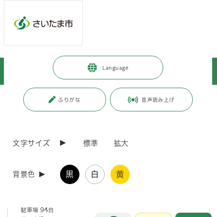
メインメニューへ移動
フッターへ移動します
メインメニューをスキップして本文へ移動
トップページ
>
観光・スポーツ・文化
>
スポーツ・公園・余暇
>
Language
施設案内
>
公園
>
堀崎公園
ページの本文です。
更新日付：2025年10月16日 / ページ番号：C033421
ふりがな
音声読み上げ
堀崎公園
文字サイズ
標準
拡大
◇施設概要
黒
白
黄
背景色
グラウンド（兼用）人工芝サッカーコート1面、ソフトボールコート
テニスコート人工芝コート5面
会議室 30人収容
駐車場 94台
お問合せ
メインメニューです。