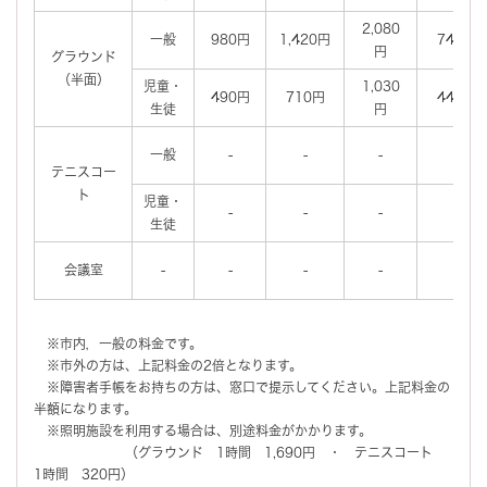
2,080
一般
980円
1,420円
740円
円
グラウンド
（半面）
児童・
1,030
490円
710円
440円
生徒
円
一般
-
-
-
-
テニスコー
ト
児童・
-
-
-
-
生徒
会議室
-
-
-
-
-
※市内，一般の料金です。
※市外の方は、上記料金の2倍となります。
※障害者手帳をお持ちの方は、窓口で提示してください。上記料金の
半額になります。
※照明施設を利用する場合は、別途料金がかかります。
（グラウンド 1時間 1,690円 ・ テニスコート
1時間 320円）