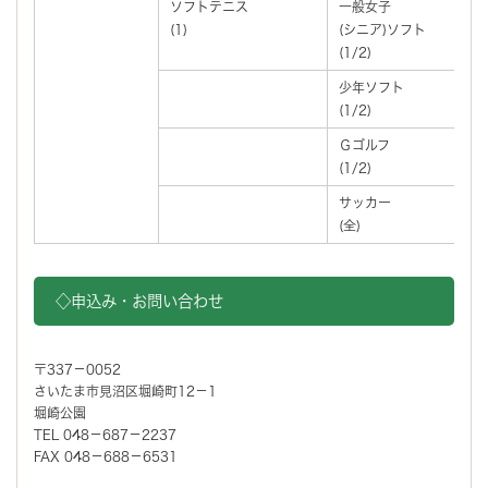
ソフトテニス
一般女子
(1)
(シニア)ソフト
(1/2)
少年ソフト
(1/2)
Ｇゴルフ
(1/2)
サッカー
(全)
◇申込み・お問い合わせ
〒337－0052
さいたま市見沼区堀崎町12－1
堀崎公園
TEL 048－687－2237
FAX 048－688－6531