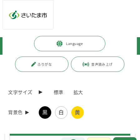
ページの本文です。
メインメニューへ移動
フッターへ移動します
メインメニューをスキップして本文へ移動
トップページ
>
観光・スポーツ・文化
>
スポーツ・公園・余暇
>
Language
施設案内
>
プール
ページ番号：J000554
ふりがな
音声読み上げ
プール
文字サイズ
標準
拡大
三橋総合公園
黒
白
黄
背景色
さいたま市レジャープールの整備に向けたオープンハウ
スを開催しました
お問合せ
メインメニューです。