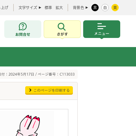
み上げ
文字サイズ
標準
拡大
背景色
黒
白
黄
お問合せ
さがす
メニュー
付：2024年5月17日 / ページ番号：C113033
このページを印刷する