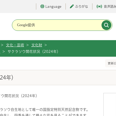
Language
ふりがな
音声読
メインメニューです。
>
文化・芸術
>
文化財
>
報
>
サクラソウ開花状況（2024年）
更新日
24年）
ウ開花状況（2024年）
ラソウ自生地として唯一の国指定特別天然記念物です。
自生し、四季を通して様々な花を見ることができます。