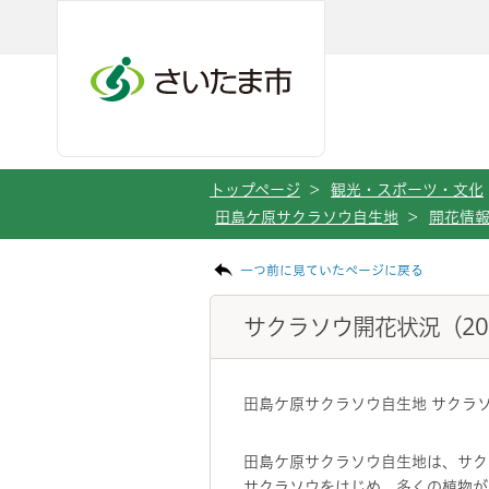
メインメニューへ移動
フッターへ移動します
メインメニューをスキップして本文へ移動
トップページ
>
観光・スポーツ・文化
田島ケ原サクラソウ自生地
>
開花情
ページの本文です。
一つ前に見ていたページに戻る
サクラソウ開花状況（20
田島ケ原サクラソウ自生地 サクラソ
田島ケ原サクラソウ自生地は、サク
サクラソウをはじめ、多くの植物が