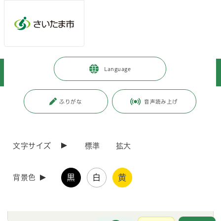
ページの本文です。
メインメニューへ移動
フッターへ移動します
メインメニューをスキップして本文へ移動
トップページ
>
観光・スポーツ・文化
>
文化・芸術
>
文化財
>
Language
指定文化財の紹介
>
民俗文化財
>
無形民俗文化財
>
県指定
ページ番号：J003190
ふりがな
音声読み上げ
県指定
文字サイズ
標準
拡大
現在、登録されている情報はありません。
黒
白
黄
背景色
「無形民俗文化財」の他の分類
お問合せ
メインメニューです。