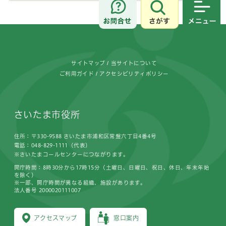
さがす
メニュ
フッターです。
サイトマップ
当サイトについて
ご利用ガイド
アクセシビリティポリシー
さいたま市役所
住所：〒330-9588 さいたま市浦和区常盤六丁目4番4号
電話：048-829-1111（代表）
※さいたまコールセンターにつながります。
開庁時間：8時30分から17時15分（土曜日、日曜日、祝日、休日、年末年始
を除く）
※一部、開庁時間が異なる組織、施設があります。
法人番号 2000020111007
アクセスマップ
窓口案内