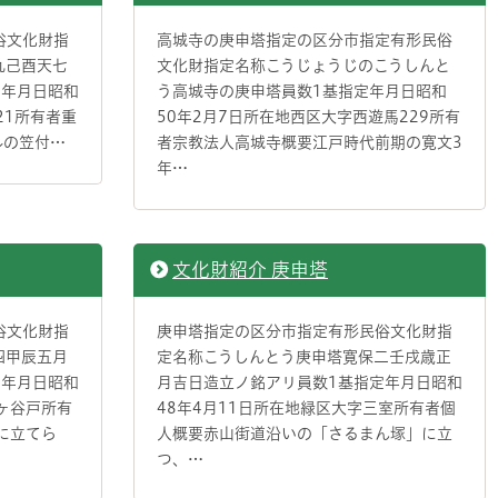
俗文化財指
高城寺の庚申塔指定の区分市指定有形民俗
九己酉天七
文化財指定名称こうじょうじのこうしんと
定年月日昭和
う高城寺の庚申塔員数1基指定年月日昭和
21所有者重
50年2月7日所在地西区大字西遊馬229所有
ルの笠付…
者宗教法人高城寺概要江戸時代前期の寛文3
年…
文化財紹介 庚申塔
俗文化財指
庚申塔指定の区分市指定有形民俗文化財指
四甲辰五月
定名称こうしんとう庚申塔寛保二壬戌歳正
定年月日昭和
月吉日造立ノ銘アリ員数1基指定年月日昭和
広ヶ谷戸所有
48年4月11日所在地緑区大字三室所有者個
に立てら
人概要赤山街道沿いの「さるまん塚」に立
つ、…