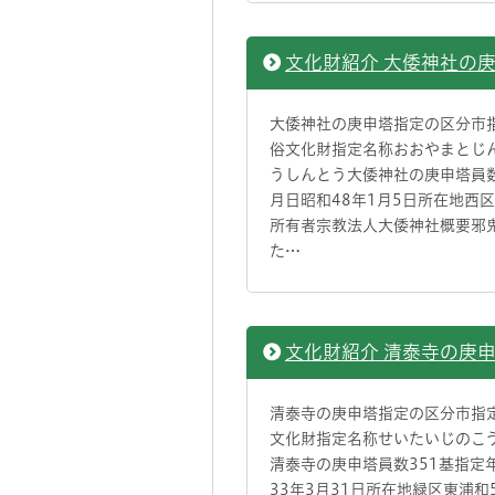
文化財紹介 大倭神社の
大倭神社の庚申塔指定の区分市
俗文化財指定名称おおやまとじ
うしんとう大倭神社の庚申塔員
月日昭和48年1月5日所在地西区三
所有者宗教法人大倭神社概要邪
た…
文化財紹介 清泰寺の庚
清泰寺の庚申塔指定の区分市指
文化財指定名称せいたいじのこ
清泰寺の庚申塔員数351基指定
33年3月31日所在地緑区東浦和5