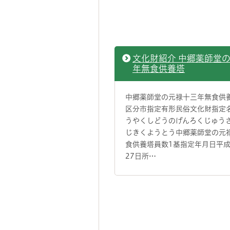
文化財紹介 中郷薬師堂
年無食供養塔
中郷薬師堂の元禄十三年無食供
区分市指定有形民俗文化財指定
うやくしどうのげんろくじゅう
じきくようとう中郷薬師堂の元
食供養塔員数1基指定年月日平成
27日所…