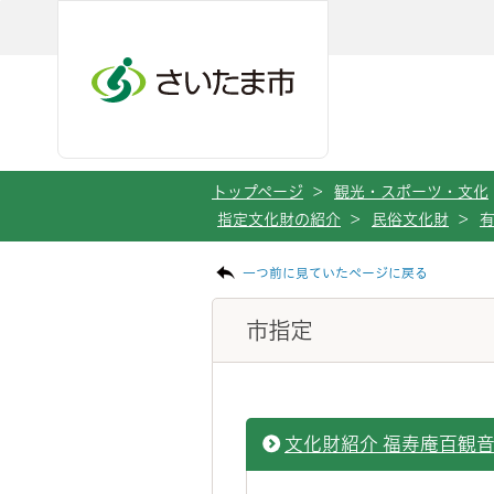
ページの本文です。
メインメニューへ移動
フッターへ移動します
メインメニューをスキップして本文へ移動
トップページ
>
観光・スポーツ・文化
指定文化財の紹介
>
民俗文化財
>
一つ前に見ていたページに戻る
市指定
文化財紹介 福寿庵百観