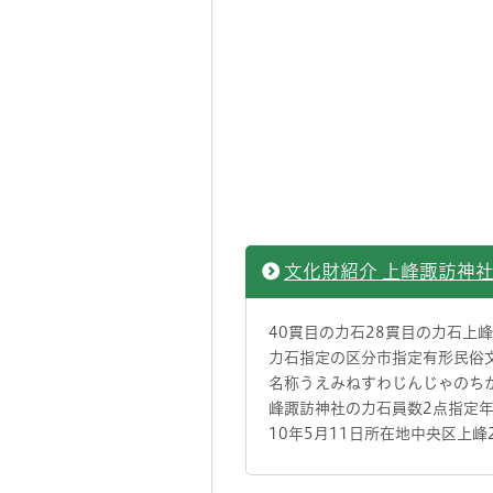
文化財紹介 上峰諏訪神
40貫目の力石28貫目の力石上
力石指定の区分市指定有形民俗
名称うえみねすわじんじゃのち
峰諏訪神社の力石員数2点指定
10年5月11日所在地中央区上峰2