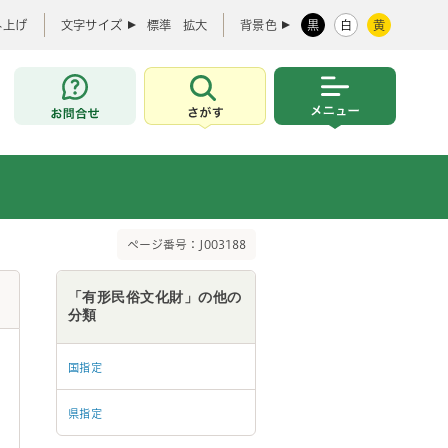
み上げ
文字サイズ
標準
拡大
背景色
黒
白
黄
お問合せ
さがす
メニュー
ページ番号：J003188
「有形民俗文化財」の他の
分類
国指定
県指定