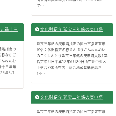
て…
の元禄十三
文化財紹介 延宝三年銘の庚申塔
延宝三年銘の庚申塔指定の区分市指定有形
養塔指定の
民俗文化財指定名称えんぽうさんねんめい
名称なかご
のこうしんとう延宝三年銘の庚申塔員数1基
さんねんむ
指定年月日平成12年6月20日所在地中央区
禄十三年無
上落合730所有者上落合地蔵堂概要高さ
25年3月
14…
文化財紹介 延宝二年銘の庚申塔
延宝二年銘の庚申塔指定の区分市指定有形