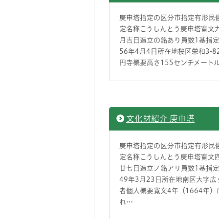
庚申塔指定の区分市指定有形民
定名称こうしんとう庚申塔寛文
月吉日造立の銘あり員数1基指
56年4月4日所在地桜区栄和3-8
円寺概要高さ155センチメート
文化財紹介 庚申塔
庚申塔指定の区分市指定有形民
定名称こうしんとう庚申塔寛文
廿七日造立ノ銘アリ員数1基指
49年3月23日所在地南区大字
者個人概要寛文4年（1664年）
れ…