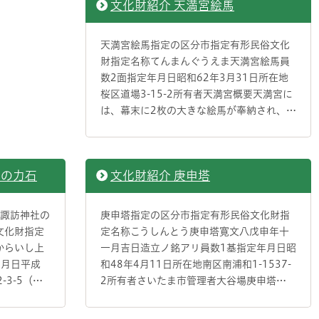
文化財紹介 天満宮絵馬
天満宮絵馬指定の区分市指定有形民俗文化
財指定名称てんまんぐうえま天満宮絵馬員
数2面指定年月日昭和62年3月31日所在地
桜区道場3-15-2所有者天満宮概要天満宮に
は、幕末に2枚の大きな絵馬が奉納され、…
社の力石
文化財紹介 庚申塔
峰諏訪神社の
庚申塔指定の区分市指定有形民俗文化財指
文化財指定
定名称こうしんとう庚申塔寛文八戊申年十
からいし上
一月吉日造立ノ銘アリ員数1基指定年月日昭
年月日平成
和48年4月11日所在地南区南浦和1-1537-
-3-5（…
2所有者さいたま市管理者大谷場庚申塔…