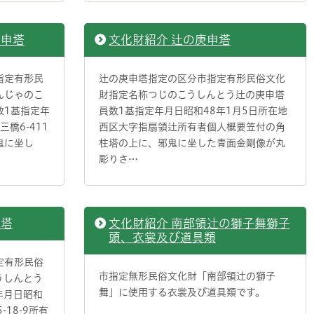
庚申塔
文化財紹介 辻の庚申塔
指定有形民
辻の庚申塔指定の区分市指定有形民俗文化
んじゃのこ
財指定名称つじのこうしんとう辻の庚申塔
数1基指定年
員数1基指定年月日昭和48年1月5日所在地
橋6-411
西区大字指扇領辻所有者個人概要笠付の角
鬼に坐し
柱塔の上に、邪鬼に坐した青面金剛像が丸
彫りさ…
申塔
文化財紹介 南部領辻󠄀の獅子舞獅子
頭、衣裳及び道具類
定有形民俗
市指定無形民俗文化財「南部領辻󠄀の獅子
うしんとう
舞」に使用する衣裳及び道具類です。
年月日昭和
-18-9所有