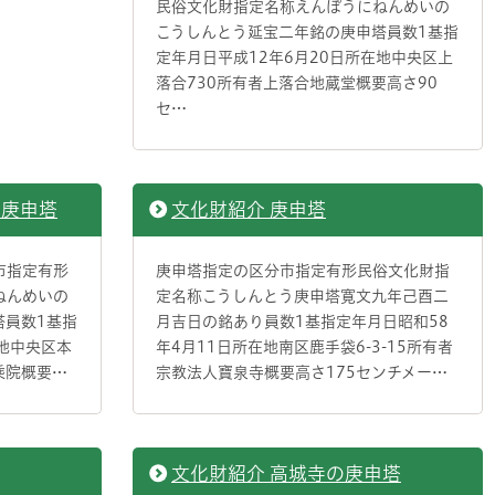
民俗文化財指定名称えんぽうにねんめいの
こうしんとう延宝二年銘の庚申塔員数1基指
定年月日平成12年6月20日所在地中央区上
落合730所有者上落合地蔵堂概要高さ90
セ…
の庚申塔
文化財紹介 庚申塔
市指定有形
庚申塔指定の区分市指定有形民俗文化財指
ねんめいの
定名称こうしんとう庚申塔寛文九年己酉二
塔員数1基指
月吉日の銘あり員数1基指定年月日昭和58
在地中央区本
年4月11日所在地南区鹿手袋6-3-15所有者
圓乘院概要…
宗教法人寶泉寺概要高さ175センチメー…
文化財紹介 高城寺の庚申塔