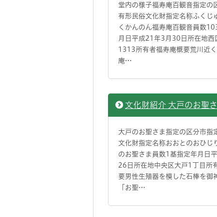
堂内の様子福寿庵百観音指定の
有形民俗文化財指定名称ふくじ
くかんのん福寿庵百観音員数10
月日平成21年3月30日所在地
1313所有者福寿庵概要荒川近
庵…
文化財紹介 大戸のお聖
大戸のお聖さま指定の区分市指
文化財指定名称おおとのおひじ
のお聖さま員数1基指定年月日平
26日所在地中央区大戸1丁目所
要男性生殖器を模した石棒を御
「お聖…