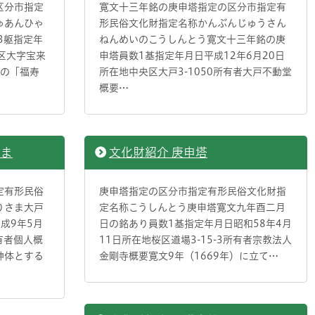
区分市指定
寛文十三年銘の庚申塔指定の区分市指定有
ゅあんひゃ
形民俗文化財指定名称かんぶんじゅうさん
3躯指定年
ねんめいのこうしんとう寛文十三年銘の庚
西区大字宝来
申塔員数1基指定年月日平成12年6月20日
くの「福寿
所在地中央区大戸3-1050所有者大戸不動堂
概要…
さま
文化財紹介 庚申塔
定有形民俗
庚申塔指定の区分市指定有形民俗文化財指
りさま大戸
定名称こうしんとう庚申塔寛文九年酉二月
成9年5月
日の銘あり員数1基指定年月日昭和58年4月
有者個人概
11日所在地桜区道場3-15-3所有者宗教法人
神体とする
金剛寺概要寛文9年（1669年）に立て…