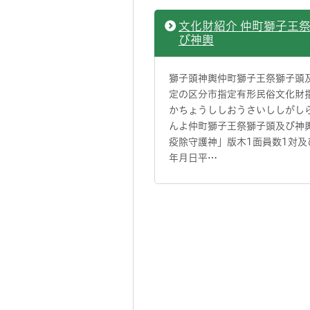
文化財紹介 仲町獅子王
び神輿
獅子頭神輿仲町獅子王祭獅子頭
定の区分市指定有形民俗文化財
かちょうししおうさいししがし
んよ仲町獅子王祭獅子頭及び神
疫除守護神」版木1面員数1対及
年月日平…