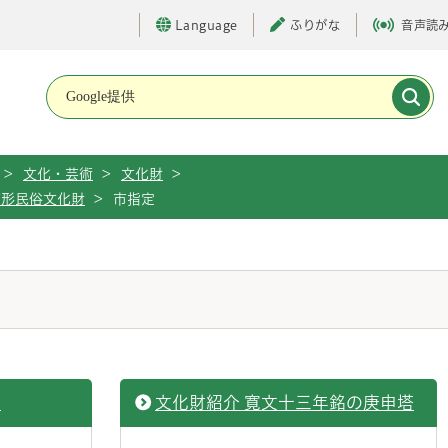
Language
ふりがな
音声読
メインメニューです。
>
文化・芸術
>
文化財
>
有形民俗文化財
>
市指定
音
文化財紹介 寛文十三年銘の庚申塔