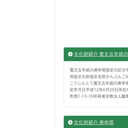
文化財紹介 寛文五年銘
寛文五年銘の庚申塔指定の区分
民俗文化財指定名称かんぶんご
こうしんとう寛文五年銘の庚申
定年月日平成12年6月20日所
町西1-13-10所有者宗教法人
文化財紹介 庚申塔