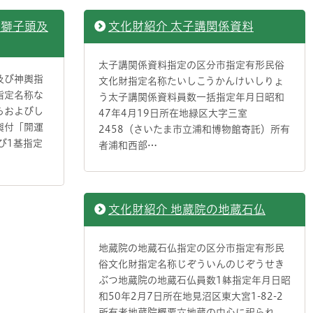
祭獅子頭及
文化財紹介 太子講関係資料
太子講関係資料指定の区分市指定有形民俗
及び神輿指
文化財指定名称たいしこうかんけいしりょ
指定名称な
う太子講関係資料員数一括指定年月日昭和
らおよびし
47年4月19日所在地緑区大字三室
輿付「開運
2458（さいたま市立浦和博物館寄託）所有
び1基指定
者浦和西部…
文化財紹介 地蔵院の地蔵石仏
地蔵院の地蔵石仏指定の区分市指定有形民
俗文化財指定名称じぞういんのじぞうせき
ぶつ地蔵院の地蔵石仏員数1躰指定年月日昭
和50年2月7日所在地見沼区東大宮1-82-2
所有者地蔵院概要六地蔵の中心に祀られ