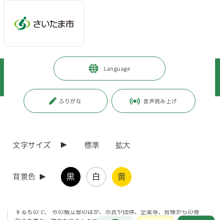
メインメニューへ移動
フッターへ移動します
メインメニューをスキップして本文へ移動
トップページ
>
観光・スポーツ・文化
>
文化・芸術
>
Language
さいたま市の取り組み
>
取り組み
>
さいたま市文化芸術都市創造基金について
ふりがな
音声読み上げ
ページの本文です。
更新日付：2026年6月5日 / ページ番号：C003045
さいたま市文化芸術都市創造基金について
文字サイズ
標準
拡大
さいたま市文化芸術都市創造基金にご協力をお願いしま
す
黒
白
黄
背景色
当基金は、文化芸術都市の創造に関する施策の推進に必要な財源を確保
するもので、 市の積立金のほか、市民や団体、企業等、皆様からの寄
お問合せ
メインメニューです。