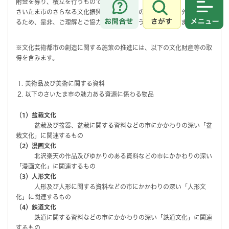
附金を募り、積立を行うものです。
さいたま市のさらなる文化振興を図り、本市の魅力を広く内外に発信す
さがす
メニュ
るため、是非、ご理解とご協力を賜りますようお願いいたします。
※文化芸術都市の創造に関する施策の推進には、以下の文化財産等の取
得を含みます。
美術品及び美術に関する資料
以下のさいたま市の魅力ある資源に係わる物品
（1）盆栽
文化
盆栽及び盆器、盆栽に関する資料などの市にかかわりの深い「盆
栽文化」に関連するもの
（2）漫画
文化
北沢楽天の作品及びゆかりのある資料などの市にかかわりの深い
「漫画文化」に関連するもの
（3）人形
文化
人形及び人形に関する資料などの市にかかわりの深い「人形文
化」に関連するもの
（4）鉄道
文化
鉄道に関する資料などの市にかかわりの深い「鉄道文化」に関連
するもの