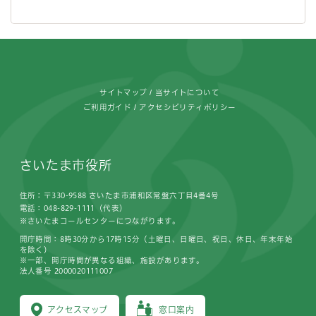
フッターです。
サイトマップ
当サイトについて
ご利用ガイド
アクセシビリティポリシー
さいたま市役所
住所：〒330-9588 さいたま市浦和区常盤六丁目4番4号
電話：048-829-1111（代表）
※さいたまコールセンターにつながります。
開庁時間：8時30分から17時15分（土曜日、日曜日、祝日、休日、年末年始
を除く）
※一部、開庁時間が異なる組織、施設があります。
法人番号 2000020111007
アクセスマップ
窓口案内