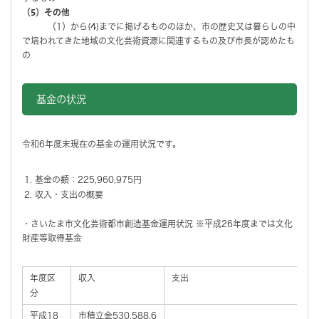
（5）その他
（1）から(4)までに掲げるもののほか、市の歴史又は暮らしの中
で培われてきた地域の文化芸術資源に関連するもの及び市長が認めたも
の
基金の状況
令和6年度末現在の基金の運用状況です。
基金の額：225,960,975円
収入・支出の概要
・さいたま市文化芸術都市創造基金運用状況 ※平成26年度までは文化
財産等取得基金
年度区
収入
支出
分
平成18
市積立金530,588,6