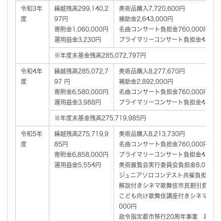
令和3年
繰越残高299,140,2
美術品購入7,720,600円
度
97円
補助金2,643,000円
寄附金1,060,000円
名曲コンサート負担金760,000円
運用益金3,230円
プライマリーコンサート負担金4,007,
※年度末基金残高285,072,797円
令和4年
繰越残高285,072,7
美術品購入8,277,670円
度
97 円
補助金2,892,000円
寄附金6,580,000円
名曲コンサート負担金760,000円
運用益金3,988円
プライマリーコンサート負担金4,007,
※年度末基金残高275,719,985円
令和5年
繰越残高275,719,9
美術品購入8,213,730円
度
85円
名曲コンサート負担金760,000円
寄附金6,858,000円
プライマリーコンサート負担金4,007,
運用益金5,554円
美術展覧会実行委員会負担金8,074,3
ジュニアソロコンテスト共催負担金2,54
解説付きシネマ歌舞伎市民割引負担金65
こども向け歌舞伎講座付きシネマ歌舞伎
000円
政令指定都市移行20周年事業 歌舞