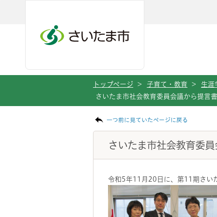
メインメニューへ移動
フッターへ移動します
メインメニューをスキップして本文へ移動
トップページ
>
子育て・教育
>
生涯
さいたま市社会教育委員会議から提言
ページの本文です。
一つ前に見ていたページに戻る
さいたま市社会教育委員
令和5年11月20日に、第11期