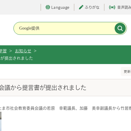
Language
ふりがな
音声読
メインメニューです。
学習
>
お知らせ
>
書が提出されました
更新
会議から提言書が提出されました
さいたま市社会教育委員会議の若原 幸範議長、加藤 美幸副議長から竹