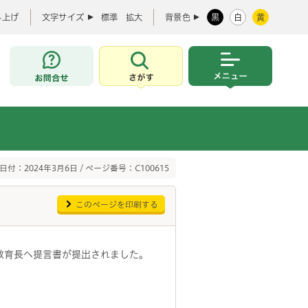
み上げ
文字サイズ
標準
拡大
背景色
黒
白
黄
お問合せ
さがす
メニュー
日付：2024年3月6日 / ページ番号：C100615
このページを印刷する
居教育長へ提言書が提出されました。