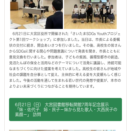
6月21日に大宮区役所で開催された「さいたまSDGs Youthプロジェ
クト第1回ワークショップ」に参加しました。当日は、市長による委嘱
状の交付に続き、開会あいさつを行いました。その後、高校生の皆さん
からSDGsに関する関心や問題意識について発表を聞き、市長とともに
意見交換を行いました。参加者は、子どもの貧困、循環型都市の創造、
見沼たんぼの保全と活用などのテーマについて活発に議論し、持続可能
なまちづくりに向けた提案を考えていました。高校生の皆さんが地域や
社会の課題を自分事として捉え、主体的に考える姿を大変頼もしく感じ
ました。今後の活動を通して生まれる若い世代の発想や提案が、本市の
よりよい未来づくりにつながることを期待しています。
6月21日（日） 大宮図書館移転開館7周年記念展示
「妹・佐代子 姉・民子－妹から見た歌人・大西民子の
素顔－」 訪問