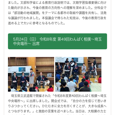
ました。文部科学省による教育行政説明では、次期学習指導要領に向け
た動向が示され、今後の教育の方向性への理解を深めました。分科会で
は「部活動の地域展開」をテーマに各都市の取組や課題を共有し、活発
な議論が行われました。本協議会で得られた知見は、今後の教育行政を
進める上で大いに参考となるものでした。
5月24日（日） 令和8年度 第49回わんぱく相撲～埼玉
中央場所～ 出席
埼玉県立武道館で開催された「令和8年度第49回わんぱく相撲～埼玉
中央場所～」に出席しました。開会式では、「自分の力を信じて思いき
りぶつかってください。ひたむきに全力を尽くすことが、大きな成長へ
とつながります。」と激励の言葉を述べました。当日は、大相撲の力士