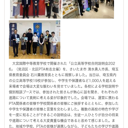
大宮国際中等教育学校で開催された「公立高等学校合同説明会202
6」（見沼区・北区PTA有志主催）を、さいたま市 清水勇人市長、埼玉
県教育委員会 石川薫教育長とともに視察しました。当日は、埼玉県内
の公立高等学校19校が参加し、中学生や保護者など1,000人を超える
来場者で会場は大変な賑わいを見せていました。各校による学校説明や
個別相談ブースでは、参加された皆さんが熱心に話を聞き、それぞれの
進路について真剣に考える姿が印象的でした。会場では、運営に携わる
PTA関係者の皆様や学校関係者の皆様にご挨拶するとともに、参加した
中学生や保護者の皆様と言葉を交わしました。複数の高校の特色や学び
を一度に知ることができるこの説明会は、生徒一人ひとりが自分の将来
や進路について考える大変貴重な機会であると改めて感じました。ま
た、地域や学校、PTAの皆様が連携しながら、子どもたちの学びや進路