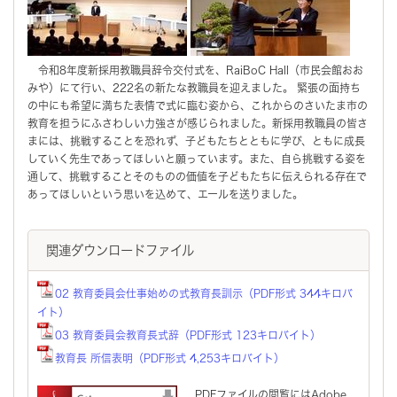
令和8年度新採用教職員辞令交付式を、RaiBoC Hall（市民会館おお
みや）にて行い、222名の新たな教職員を迎えました。 緊張の面持ち
の中にも希望に満ちた表情で式に臨む姿から、これからのさいたま市の
教育を担うにふさわしい力強さが感じられました。新採用教職員の皆さ
まには、挑戦することを恐れず、子どもたちとともに学び、ともに成長
していく先生であってほしいと願っています。また、自ら挑戦する姿を
通して、挑戦することそのものの価値を子どもたちに伝えられる存在で
あってほしいという思いを込めて、エールを送りました。
関連ダウンロードファイル
02 教育委員会仕事始めの式教育長訓示（PDF形式 344キロバ
イト）
03 教育委員会教育長式辞（PDF形式 123キロバイト）
教育長 所信表明（PDF形式 4,253キロバイト）
PDFファイルの閲覧にはAdobe