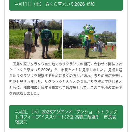
4月11日（土） さくら草まつり2026 参加
田島ケ原サクラソウ自生地でのサクラソウの開花に合わせて開催され
た「さくら草まつり2026」を、市長とともに見学しました。 見頃を迎
えたサクラソウを観察するために多くの方々が訪れ、祭りの出店を楽し
む姿も見られました。サクラソウと人々とのつながりを改めて感じると
ともに、都市部に近接する貴重な自然環境として、この自生地の重要性
を再認識しました。
4月2日（木）2025アジアンオープンショートトラック
トロフィー(アイススケート)2位 髙橋二翔選手 市長表
敬訪問