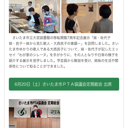
さいたま市立大宮図書館の移転開館7周年記念展示「妹・佐代子
姉・民子－妹から見た歌人・大西民子の素顔－」を訪問しました。さい
たま市ゆかりの歌人である大西民子について、妹・佐代子が記したエッ
セイ「わが家のシレーヌ」を手がかりに、その人となりや日常の様子を
紹介する展示を見学しました。学芸員から解説を受け、姉妹の生活や関
係性について知ることができました。
6月20日（土）さいたま市ＰＴＡ協議会定期総会 出席