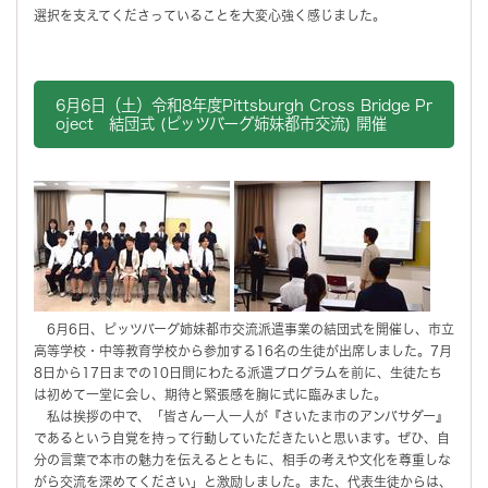
選択を支えてくださっていることを大変心強く感じました。
6月6日（土）令和8年度Pittsburgh Cross Bridge Pr
oject 結団式 (ピッツバーグ姉妹都市交流) 開催
6月6日、ピッツバーグ姉妹都市交流派遣事業の結団式を開催し、市立
高等学校・中等教育学校から参加する16名の生徒が出席しました。7月
8日から17日までの10日間にわたる派遣プログラムを前に、生徒たち
は初めて一堂に会し、期待と緊張感を胸に式に臨みました。
私は挨拶の中で、「皆さん一人一人が『さいたま市のアンバサダー』
であるという自覚を持って行動していただきたいと思います。ぜひ、自
分の言葉で本市の魅力を伝えるとともに、相手の考えや文化を尊重しな
がら交流を深めてください」と激励しました。また、代表生徒からは、