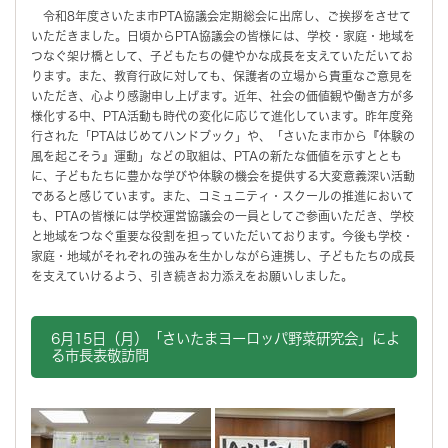
令和8年度さいたま市PTA協議会定期総会に出席し、ご挨拶をさせて
いただきました。日頃からPTA協議会の皆様には、学校・家庭・地域を
つなぐ架け橋として、子どもたちの健やかな成長を支えていただいてお
ります。また、教育行政に対しても、保護者の立場から貴重なご意見を
いただき、心より感謝申し上げます。近年、社会の価値観や働き方が多
様化する中、PTA活動も時代の変化に応じて進化しています。昨年度発
行された「PTAはじめてハンドブック」や、「さいたま市から『体験の
風を起こそう』運動」などの取組は、PTAの新たな価値を示すととも
に、子どもたちに豊かな学びや体験の機会を提供する大変意義深い活動
であると感じています。また、コミュニティ・スクールの推進において
も、PTAの皆様には学校運営協議会の一員としてご参画いただき、学校
と地域をつなぐ重要な役割を担っていただいております。今後も学校・
家庭・地域がそれぞれの強みを生かしながら連携し、子どもたちの成長
を支えていけるよう、引き続きお力添えをお願いしました。
6月15日（月）「さいたまヨーロッパ野菜研究会」によ
る市長表敬訪問