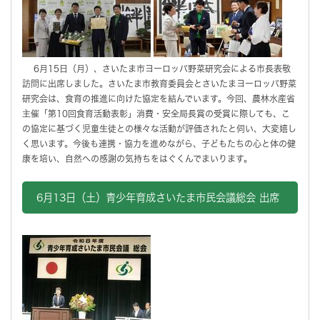
6月15日（月）、さいたま市ヨーロッパ野菜研究会による市長表敬
訪問に出席しました。さいたま市教育委員会とさいたまヨーロッパ野菜
研究会は、食育の推進に向けた協定を結んでいます。今回、農林水産省
主催「第10回食育活動表彰」消費・安全局長賞の受賞に際しても、こ
の協定に基づく児童生徒との様々な活動が評価されたと伺い、大変嬉し
く思います。今後も連携・協力を進めながら、子どもたちの心と体の健
康を培い、自然への感謝の気持ちをはぐくんでまいります。
6月13日（土）青少年育成さいたま市民会議総会 出席