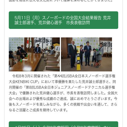
5月11日（月）スノーボードの全国大会結果報告 荒井
誠士郎選手、荒井健心選手 市長表敬訪問
令和8年3月に開催された「第44回JSBA全日本スノーボード選手権
大会KENBIKI CUP」において準優勝を果たした荒井誠士郎選手と、同
月開催の「第8回JSBA全日本ジュニアスノーボードテクニカル選手権
大会」で優勝された荒井健心選手が、市長を表敬訪問しました。全国大
会への出場および優秀な成績のご達成、誠におめでとうございます。今
後もスノーボードを楽しみながら、多くの挑戦や出会いを通して、さら
なるご活躍とご成長を期待しています。