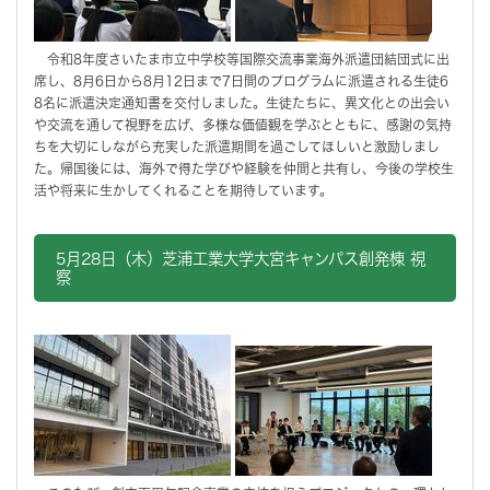
令和8年度さいたま市立中学校等国際交流事業海外派遣団結団式に出
席し、8月6日から8月12日まで7日間のプログラムに派遣される生徒6
8名に派遣決定通知書を交付しました。生徒たちに、異文化との出会い
や交流を通して視野を広げ、多様な価値観を学ぶとともに、感謝の気持
ちを大切にしながら充実した派遣期間を過ごしてほしいと激励しまし
た。帰国後には、海外で得た学びや経験を仲間と共有し、今後の学校生
活や将来に生かしてくれることを期待しています。
5月28日（木）芝浦工業大学大宮キャンパス創発棟 視
察