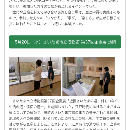
パネル展示などのPRコーナーなど、各団体が楽しくて後に役立つ催し
を行い、参加した方々の笑顔があふれるイベントでした。
世代や立場を越えて学び合い交流し合う場は、生涯学習の実践そのも
ので、参加した方々の「つながり」「学び」「楽しさ」が広がる様子を
共に味わえたことは、とても嬉しい体験でした。
5月20日（水）さいたま市立博物館 第37回企画展 訪問
さいたま市立博物館第37回企画展「近世さいたまの道―村をつなぐ
生活の道・信仰の道―」を訪問しました。江戸時代におけるさまざまな
道についての解説や、当時のさいたま市域のまちの様子がわかる絵図、
地域の人々の信仰に用いられていた道具などの展示を、学芸員の説明を
受けながら見学しました。これにより、江戸時代の道の様子や、当時の
面影を現在に伝える文化財について理解を深めることができました。