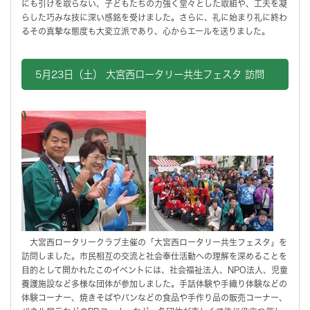
にも引けを取らない、子どもたちの力強く堂々とした取組や、工夫を凝
らした巧みな技に深い感銘を受けました。さらに、礼に始まり礼に終わ
るその真摯な態度も大変立派であり、心からエールを送りました。
5月23日（土） 大宮西ロータリー共生フェスタ 訪問
大宮西ロータリークラブ主催の「大宮西ロータリー共生フェスタ」を
訪問しました。市民相互の交流と社会奉仕活動への理解を深めることを
目的として開かれたこのイベントには、社会福祉法人、NPO法人、児童
養護施設など多様な団体が参加しました。手話体験や手織り体験などの
体験コーナー、焼きそばやパンなどの食品や手作り品の販売コーナー、