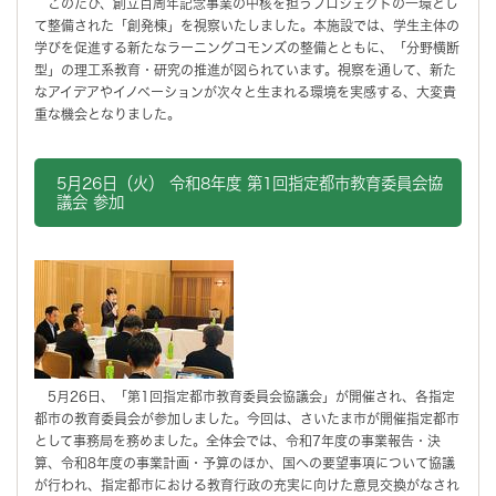
このたび、創立百周年記念事業の中核を担うプロジェクトの一環とし
て整備された「創発棟」を視察いたしました。本施設では、学生主体の
学びを促進する新たなラーニングコモンズの整備とともに、「分野横断
型」の理工系教育・研究の推進が図られています。視察を通して、新た
なアイデアやイノベーションが次々と生まれる環境を実感する、大変貴
重な機会となりました。
5月26日（火） 令和8年度 第1回指定都市教育委員会協
議会 参加
5月26日、「第1回指定都市教育委員会協議会」が開催され、各指定
都市の教育委員会が参加しました。今回は、さいたま市が開催指定都市
として事務局を務めました。全体会では、令和7年度の事業報告・決
算、令和8年度の事業計画・予算のほか、国への要望事項について協議
が行われ、指定都市における教育行政の充実に向けた意見交換がなされ