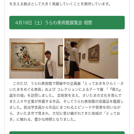
を支える拠点として大きく発展していくことを期待しています。
4月18日（土）うらわ美術館展覧会 視察
このたび、うらわ美術館で開催中の企画展「とっておきをひらく―さ
いたまをめぐる美術」および コレクションによるテーマ展 「『瑛九』
誕生の頃」を訪問しました。 芸術家を支え、さいたまの文化を育んで
きた人々や企業が所蔵する作品、そしてうらわ美術館の収蔵品を鑑賞し
ました。担当学芸員から作品にまつわるエピソードや背景を伺いなが
ら、さいたま市で育まれ、大切に受け継がれてきた地域の「とってお
き」に触れる、豊かな時間となりました。