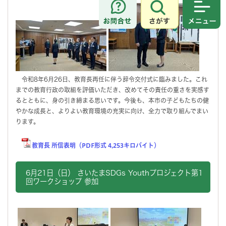
さがす
メニュ
令和8年6月26日、教育長再任に伴う辞令交付式に臨みました。これ
までの教育行政の取組を評価いただき、改めてその責任の重さを実感す
るとともに、身の引き締まる思いです。今後も、本市の子どもたちの健
やかな成長と、よりよい教育環境の充実に向け、全力で取り組んでまい
ります。
教育長 所信表明（PDF形式 4,253キロバイト）
6月21日（日） さいたまSDGs Youthプロジェクト第1
回ワークショップ 参加