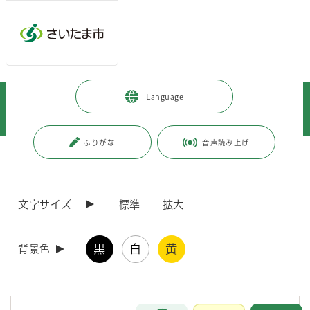
メインメニューへ移動
フッターへ移動します
メインメニューをスキップして本文へ移動
トップページ
>
子育て・教育
>
教育
>
教育委員会
>
Language
教育長フォトレポート
>
令和8年度
>
教育長フォトレポート（R08.4～R08.6月）
ふりがな
音声読み上げ
ページの本文です。
更新日付：2026年7月16日 / ページ番号：C130466
教育長フォトレポート（R08.4～R08.6月）
文字サイズ
標準
拡大
このページでは、教育長が参加した行事の模様や活動の様子などをお
伝えします。
黒
白
黄
背景色
6月26日（金）教育長辞令交付式
お問合せ
メインメニューです。