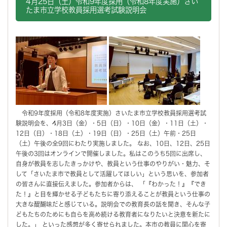
4月25日（土）令和9年度採用（令和8年度実施）さい
たま市立学校教員採用選考試験説明会
令和9年度採用（令和8年度実施）さいたま市立学校教員採用選考試
験説明会を、4月3日（金）・5日（日）・10日（金）・11日（土）・
12日（日）・18日（土）・19日（日）・25日（土）午前・25日
（土）午後の全9回にわたり実施しました。 なお、10日、12日、25日
午後の3回はオンラインで開催しました。私はこのうち5回に出席し、
自身が教員を志したきっかけや、教員という仕事のやりがい・魅力、そ
して「さいたま市で教員として活躍してほしい」という思いを、参加者
の皆さんに直接伝えました。参加者からは、 「『わかった！』『でき
た！』と目を輝かせる子どもたちに寄り添えることが教員という仕事の
大きな醍醐味だと感じている。説明会での教育長の話を聞き、そんな子
どもたちのためにも自らを高め続ける教育者になりたいと決意を新たに
した。」 といった感想が多く寄せられました。本市の教員に関心を寄