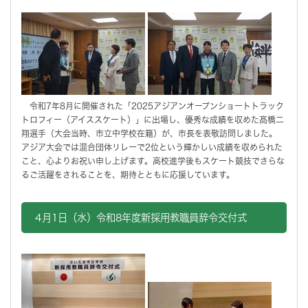
令和7年8月に開催された「2025アジアンオープンショートトラック
トロフィー（アイススケート）」に出場し、優秀な成績を収めた髙橋二
翔選手（大会当時、市立中学校在籍）が、市長を表敬訪問しました。
アジア大会では混合団体リレーで2位という輝かしい成績を収められた
こと、心よりお祝い申し上げます。高校進学後もスケート競技でさらな
るご活躍をされることを、期待とともに応援しています。
4月1日（水）令和8年度新採用教職員辞令交付式