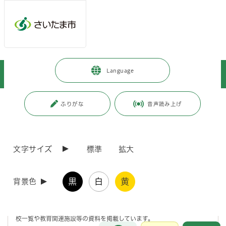
メインメニューへ移動
フッターへ移動します
メインメニューをスキップして本文へ移動
トップページ
>
子育て・教育
>
教育
>
教育委員会
>
教育委員会
>
Language
教育要覧
ページの本文です。
更新日付：2025年10月27日 / ページ番号：C016542
ふりがな
音声読み上げ
教育要覧
文字サイズ
標準
拡大
教育要覧
黒
白
黄
背景色
さいたま市教育委員会では、年1回教育要覧を作成しています。
第2期さいたま市教育振興基本計画、教育行政方針、教育委員会の活動
状況、教育委員会事務局組織、学校教育や生涯学習の重点施策、市立学
校一覧や教育関連施設等の資料を掲載しています。
お問合せ
メインメニューです。